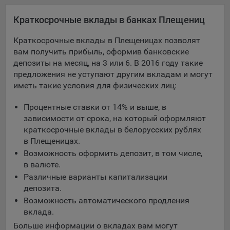
Яндекса рекламная сеть (Yandex Mobile Ads, ADFOX) -
Краткосрочные вклады в банках Плещениц
сервис показа контекстной рекламы. Адрес: Yandex
Europe AG, Werftestrasse 4, CH-6005 Luzern, Switzerland.
Краткосрочные вклады в Плещеницах позволят
Google Ads - сервис показа контекстной рекламы,
вам получить прибыль, оформив банковские
предоставляемый компанией Google Ireland Ltd, Gordon
депозиты на месяц, на 3 или 6. В 2016 году такие
House Barrow Street Dublin 4, D04E5W5 Ireland.
предложения не уступают другим вкладам и могут
иметь такие условия для физических лиц:
Сохранить мои изменения
Процентные ставки от 14% и выше, в
зависимости от срока, на который оформляют
Сохранить по умолчанию
краткосрочные вклады в белорусских рублях
в Плещеницах.
Возможность оформить депозит, в том числе,
в валюте.
Различные варианты капитализации
депозита.
Возможность автоматического продления
вклада.
Больше информации о вкладах вам могут