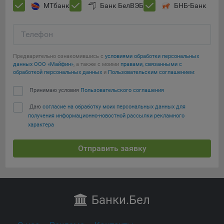
МТбанк
Банк БелВЭБ
БНБ-Банк
Телефон
Предварительно ознакомившись с
условиями обработки персональных
данных ООО «Майфин»
, а также с моими
правами, связанными с
обработкой персональных данных
и
Пользовательским соглашением
:
Принимаю условия
Пользовательского соглашения
Даю
согласие на обработку моих персональных данных для
получения информационно-новостной рассылки рекламного
характера
Отправить заявку
Банки
.Бел