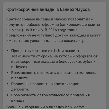
Яндекса рекламная сеть (Yandex Mobile Ads, ADFOX) -
Краткосрочные вклады в банках Чаусов
сервис показа контекстной рекламы. Адрес: Yandex
Europe AG, Werftestrasse 4, CH-6005 Luzern, Switzerland.
Краткосрочные вклады в Чаусах позволят вам
Google Ads - сервис показа контекстной рекламы,
получить прибыль, оформив банковские депозиты
предоставляемый компанией Google Ireland Ltd, Gordon
на месяц, на 3 или 6. В 2016 году такие
House Barrow Street Dublin 4, D04E5W5 Ireland.
предложения не уступают другим вкладам и могут
иметь такие условия для физических лиц:
Сохранить мои изменения
Процентные ставки от 14% и выше, в
зависимости от срока, на который оформляют
Сохранить по умолчанию
краткосрочные вклады в белорусских рублях
в Чаусах.
Возможность оформить депозит, в том числе,
в валюте.
Различные варианты капитализации
депозита.
Возможность автоматического продления
вклада.
Больше информации о вкладах вам могут