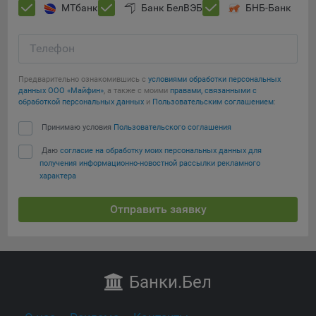
МТбанк
Банк БелВЭБ
БНБ-Банк
Телефон
Предварительно ознакомившись с
условиями обработки персональных
данных ООО «Майфин»
, а также с моими
правами, связанными с
обработкой персональных данных
и
Пользовательским соглашением
:
Принимаю условия
Пользовательского соглашения
Даю
согласие на обработку моих персональных данных для
получения информационно-новостной рассылки рекламного
характера
Отправить заявку
Банки
.Бел