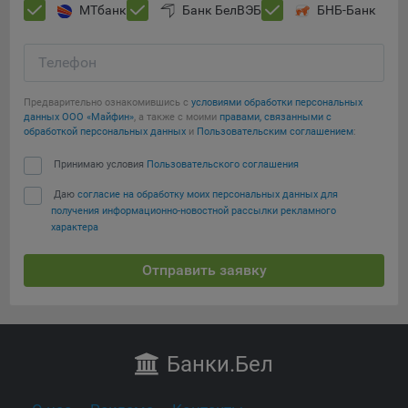
МТбанк
Банк БелВЭБ
БНБ-Банк
Телефон
Предварительно ознакомившись с
условиями обработки персональных
данных ООО «Майфин»
, а также с моими
правами, связанными с
обработкой персональных данных
и
Пользовательским соглашением
:
Принимаю условия
Пользовательского соглашения
Даю
согласие на обработку моих персональных данных для
получения информационно-новостной рассылки рекламного
характера
Отправить заявку
Банки
.Бел