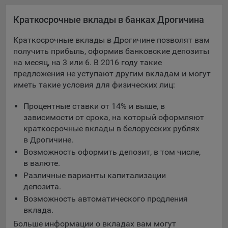
Яндекса рекламная сеть (Yandex Mobile Ads, ADFOX) -
Краткосрочные вклады в банках Дрогичина
сервис показа контекстной рекламы. Адрес: Yandex
Europe AG, Werftestrasse 4, CH-6005 Luzern, Switzerland.
Краткосрочные вклады в Дрогичине позволят вам
Google Ads - сервис показа контекстной рекламы,
получить прибыль, оформив банковские депозиты
предоставляемый компанией Google Ireland Ltd, Gordon
на месяц, на 3 или 6. В 2016 году такие
House Barrow Street Dublin 4, D04E5W5 Ireland.
предложения не уступают другим вкладам и могут
иметь такие условия для физических лиц:
Сохранить мои изменения
Процентные ставки от 14% и выше, в
зависимости от срока, на который оформляют
Сохранить по умолчанию
краткосрочные вклады в белорусских рублях
в Дрогичине.
Возможность оформить депозит, в том числе,
в валюте.
Различные варианты капитализации
депозита.
Возможность автоматического продления
вклада.
Больше информации о вкладах вам могут