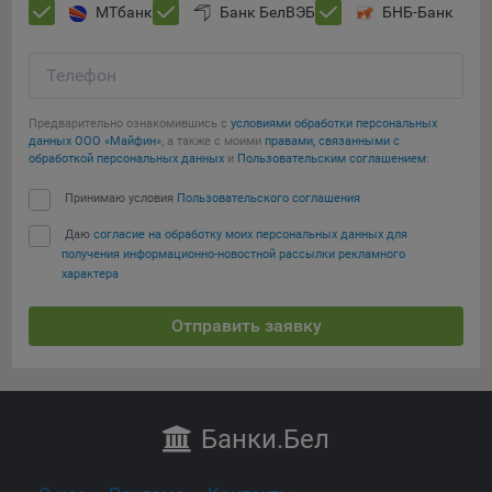
МТбанк
Банк БелВЭБ
БНБ-Банк
Телефон
Предварительно ознакомившись с
условиями обработки персональных
данных ООО «Майфин»
, а также с моими
правами, связанными с
обработкой персональных данных
и
Пользовательским соглашением
:
Принимаю условия
Пользовательского соглашения
Даю
согласие на обработку моих персональных данных для
получения информационно-новостной рассылки рекламного
характера
Отправить заявку
Банки
.Бел