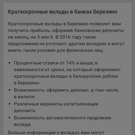
Яндекса рекламная сеть (Yandex Mobile Ads, ADFOX) -
Краткосрочные вклады в банках Березино
сервис показа контекстной рекламы. Адрес: Yandex
Europe AG, Werftestrasse 4, CH-6005 Luzern, Switzerland.
Краткосрочные вклады в Березино позволят вам
Google Ads - сервис показа контекстной рекламы,
получить прибыль, оформив банковские депозиты
предоставляемый компанией Google Ireland Ltd, Gordon
на месяц, на 3 или 6. В 2016 году такие
House Barrow Street Dublin 4, D04E5W5 Ireland.
предложения не уступают другим вкладам и могут
иметь такие условия для физических лиц:
Сохранить мои изменения
Процентные ставки от 14% и выше, в
зависимости от срока, на который оформляют
Сохранить по умолчанию
краткосрочные вклады в белорусских рублях
в Березино.
Возможность оформить депозит, в том числе,
в валюте.
Различные варианты капитализации
депозита.
Возможность автоматического продления
вклада.
Больше информации о вкладах вам могут