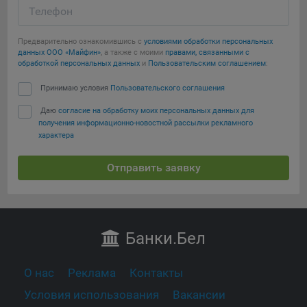
Телефон
Предварительно ознакомившись с
условиями обработки персональных
данных ООО «Майфин»
, а также с моими
правами, связанными с
обработкой персональных данных
и
Пользовательским соглашением
:
Принимаю условия
Пользовательского соглашения
Даю
согласие на обработку моих персональных данных для
получения информационно-новостной рассылки рекламного
характера
Отправить заявку
Банки
.Бел
О нас
Реклама
Контакты
Условия использования
Вакансии