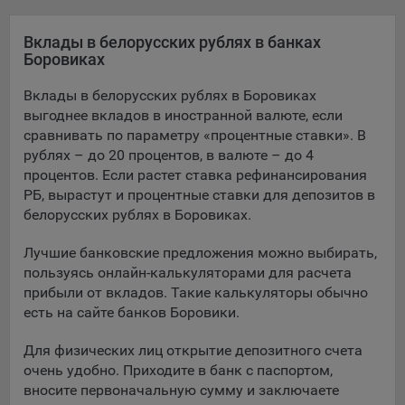
Яндекса рекламная сеть (Yandex Mobile Ads, ADFOX) -
сервис показа контекстной рекламы. Адрес: Yandex
Вклады в белорусских рублях в банках
Europe AG, Werftestrasse 4, CH-6005 Luzern, Switzerland.
Боровиках
Google Ads - сервис показа контекстной рекламы,
Вклады в белорусских рублях в Боровиках
предоставляемый компанией Google Ireland Ltd, Gordon
выгоднее вкладов в иностранной валюте, если
House Barrow Street Dublin 4, D04E5W5 Ireland.
сравнивать по параметру «процентные ставки». В
рублях – до 20 процентов, в валюте – до 4
процентов. Если растет ставка рефинансирования
Сохранить мои изменения
РБ, вырастут и процентные ставки для депозитов в
белорусских рублях в Боровиках.
Сохранить по умолчанию
Лучшие банковские предложения можно выбирать,
пользуясь онлайн-калькуляторами для расчета
прибыли от вкладов. Такие калькуляторы обычно
есть на сайте банков Боровики.
Для физических лиц открытие депозитного счета
очень удобно. Приходите в банк с паспортом,
вносите первоначальную сумму и заключаете