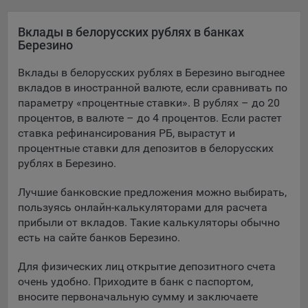
Яндекса рекламная сеть (Yandex Mobile Ads, ADFOX) -
сервис показа контекстной рекламы. Адрес: Yandex
Вклады в белорусских рублях в банках
Europe AG, Werftestrasse 4, CH-6005 Luzern, Switzerland.
Березино
Google Ads - сервис показа контекстной рекламы,
Вклады в белорусских рублях в Березино выгоднее
предоставляемый компанией Google Ireland Ltd, Gordon
вкладов в иностранной валюте, если сравнивать по
House Barrow Street Dublin 4, D04E5W5 Ireland.
параметру «процентные ставки». В рублях – до 20
процентов, в валюте – до 4 процентов. Если растет
ставка рефинансирования РБ, вырастут и
Сохранить мои изменения
процентные ставки для депозитов в белорусских
рублях в Березино.
Сохранить по умолчанию
Лучшие банковские предложения можно выбирать,
пользуясь онлайн-калькуляторами для расчета
прибыли от вкладов. Такие калькуляторы обычно
есть на сайте банков Березино.
Для физических лиц открытие депозитного счета
очень удобно. Приходите в банк с паспортом,
вносите первоначальную сумму и заключаете