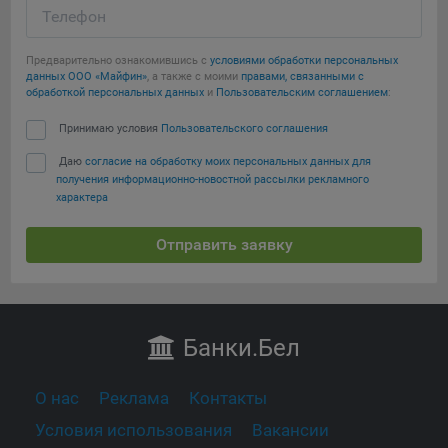
Телефон
Предварительно ознакомившись с
условиями обработки персональных
данных ООО «Майфин»
, а также с моими
правами, связанными с
обработкой персональных данных
и
Пользовательским соглашением
:
Принимаю условия
Пользовательского соглашения
Даю
согласие на обработку моих персональных данных для
получения информационно-новостной рассылки рекламного
характера
Отправить заявку
Банки
.Бел
О нас
Реклама
Контакты
Условия использования
Вакансии