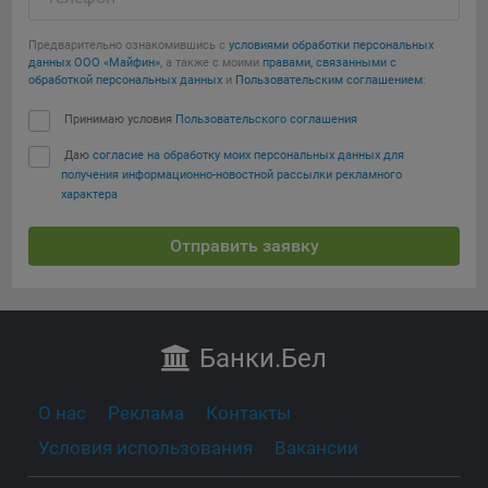
Предварительно ознакомившись с
условиями обработки персональных
данных ООО «Майфин»
, а также с моими
правами, связанными с
обработкой персональных данных
и
Пользовательским соглашением
:
Принимаю условия
Пользовательского соглашения
Даю
согласие на обработку моих персональных данных для
получения информационно-новостной рассылки рекламного
характера
Отправить заявку
Банки
.Бел
О нас
Реклама
Контакты
Условия использования
Вакансии