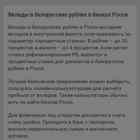
Яндекса рекламная сеть (Yandex Mobile Ads, ADFOX) -
сервис показа контекстной рекламы. Адрес: Yandex
Вклады в белорусских рублях в банках Росси
Europe AG, Werftestrasse 4, CH-6005 Luzern, Switzerland.
Вклады в белорусских рублях в Росси выгоднее
Google Ads - сервис показа контекстной рекламы,
вкладов в иностранной валюте, если сравнивать по
предоставляемый компанией Google Ireland Ltd, Gordon
параметру «процентные ставки». В рублях – до 20
House Barrow Street Dublin 4, D04E5W5 Ireland.
процентов, в валюте – до 4 процентов. Если растет
ставка рефинансирования РБ, вырастут и
Сохранить мои изменения
процентные ставки для депозитов в белорусских
рублях в Росси.
Сохранить по умолчанию
Лучшие банковские предложения можно выбирать,
пользуясь онлайн-калькуляторами для расчета
прибыли от вкладов. Такие калькуляторы обычно
есть на сайте банков Росси.
Для физических лиц открытие депозитного счета
очень удобно. Приходите в банк с паспортом,
вносите первоначальную сумму и заключаете
договор.