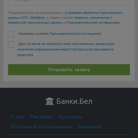
Предварительно ознакомившись с
условиями обработки персональных
данных ООО «Майфин»
, а также с моими
правами, связанными с
обработкой персональных данных
и
Пользовательским соглашением
:
Принимаю условия
Пользовательского соглашения
Даю
согласие на обработку моих персональных данных для
получения информационно-новостной рассылки рекламного
характера
Отправить заявку
Банки
.Бел
О нас
Реклама
Контакты
Условия использования
Вакансии