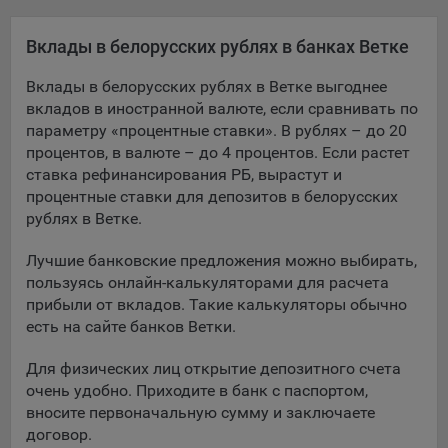
Яндекса рекламная сеть (Yandex Mobile Ads, ADFOX) -
сервис показа контекстной рекламы. Адрес: Yandex
Вклады в белорусских рублях в банках Ветке
Europe AG, Werftestrasse 4, CH-6005 Luzern, Switzerland.
Вклады в белорусских рублях в Ветке выгоднее
Google Ads - сервис показа контекстной рекламы,
вкладов в иностранной валюте, если сравнивать по
предоставляемый компанией Google Ireland Ltd, Gordon
параметру «процентные ставки». В рублях – до 20
House Barrow Street Dublin 4, D04E5W5 Ireland.
процентов, в валюте – до 4 процентов. Если растет
ставка рефинансирования РБ, вырастут и
Сохранить мои изменения
процентные ставки для депозитов в белорусских
рублях в Ветке.
Сохранить по умолчанию
Лучшие банковские предложения можно выбирать,
пользуясь онлайн-калькуляторами для расчета
прибыли от вкладов. Такие калькуляторы обычно
есть на сайте банков Ветки.
Для физических лиц открытие депозитного счета
очень удобно. Приходите в банк с паспортом,
вносите первоначальную сумму и заключаете
договор.