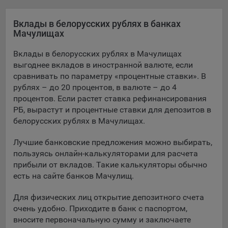
Яндекса рекламная сеть (Yandex Mobile Ads, ADFOX) -
сервис показа контекстной рекламы. Адрес: Yandex
Вклады в белорусских рублях в банках
Europe AG, Werftestrasse 4, CH-6005 Luzern, Switzerland.
Мачулищах
Google Ads - сервис показа контекстной рекламы,
Вклады в белорусских рублях в Мачулищах
предоставляемый компанией Google Ireland Ltd, Gordon
выгоднее вкладов в иностранной валюте, если
House Barrow Street Dublin 4, D04E5W5 Ireland.
сравнивать по параметру «процентные ставки». В
рублях – до 20 процентов, в валюте – до 4
процентов. Если растет ставка рефинансирования
Сохранить мои изменения
РБ, вырастут и процентные ставки для депозитов в
белорусских рублях в Мачулищах.
Сохранить по умолчанию
Лучшие банковские предложения можно выбирать,
пользуясь онлайн-калькуляторами для расчета
прибыли от вкладов. Такие калькуляторы обычно
есть на сайте банков Мачулищ.
Для физических лиц открытие депозитного счета
очень удобно. Приходите в банк с паспортом,
вносите первоначальную сумму и заключаете