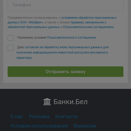
Телефон
Предварительно ознакомившись с
условиями обработки персональных
данных ООО «Майфин»
, а также с моими
правами, связанными с
обработкой персональных данных
и
Пользовательским соглашением
:
Принимаю условия
Пользовательского соглашения
Даю
согласие на обработку моих персональных данных для
получения информационно-новостной рассылки рекламного
характера
Отправить заявку
Банки
.Бел
О нас
Реклама
Контакты
Условия использования
Вакансии