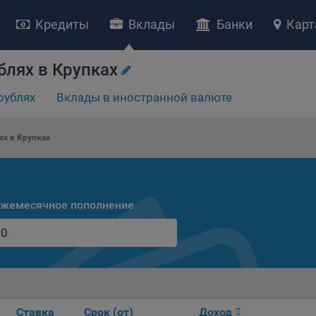
Кредиты
Вклады
Банки
Карт
блях в Крупках
рублях
Вклады в иностранной валюте
НИЕ «О политике обработки файлов cookie»
ство с ограниченной ответственностью «Майфин» (далее –
«Обще
ях в Крупках
яет особое внимание защите персональных данных при их обработ
тственно подходит к соблюдению прав субъектов персональных д
рждение положения о политике обработки файлов cookie (далее –
литика»
) является одной из принимаемых Обществом мер по защит
жемесячное пополнение
ональных данных, предусмотренных статьей 17 Закона Республик
русь от 7 мая 2021 г. № 99-З «О защите персональных данных» (дал
кон»
).
тика разъясняет субъектам персональных данных, которые
ществляют использование веб-сайта Общества с доменным именем
kibel.by», для каких целей и каким образом Общество обрабатывае
ы cookie, а также каким образом пользователи могут контролиро
Ставка
Срок (от)
Доход