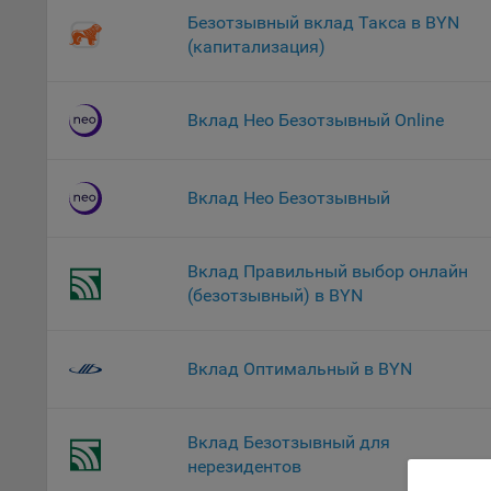
файл
Безотзывный вклад Такса в BYN
На с
(капитализация)
Обще
поль
Вклад Нео Безотзывный Online
поль
рекл
Иног
Вклад Нео Безотзывный
эффе
зап
Обще
Вклад Правильный выбор онлайн
оцен
(безотзывный) в BYN
Срок
Поль
файл
Вклад Оптимальный в BYN
испо
потр
верс
Вклад Безотзывный для
стра
нерезидентов
Поми