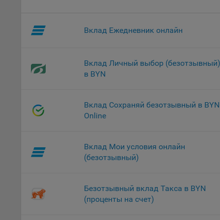
проц
Файл
Вклад Ежедневник онлайн
комп
указ
сове
выби
Вклад Личный выбор (безотзывный
напр
в BYN
Целя
Обще
Вклад Сохраняй безотзывный в BYN
пер
Online
На с
сайт
Вклад Мои условия онлайн
(зад
(безотзывный)
Общ
(вкл
стат
Безотзывный вклад Такса в BYN
поль
(проценты на счет)
Обще
это 