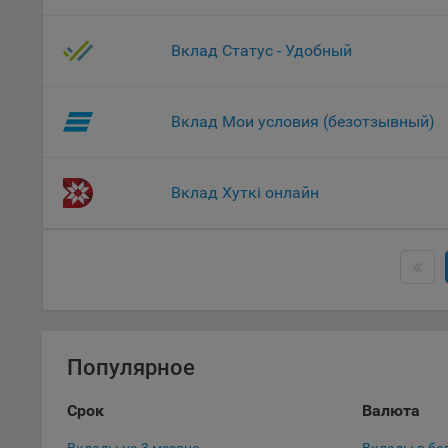
Данные
дополн
Вклад Статус - Удобный
пользо
предот
функци
Вклад Мои условия (безотзывный)
9.3. Ф
файлы 
предпо
Вклад Хуткі онлайн
пользо
соотве
9.4. А
Данные
исполь
Аналит
посеща
Популярное
исполь
Благод
Срок
Валюта
тенден
для ан