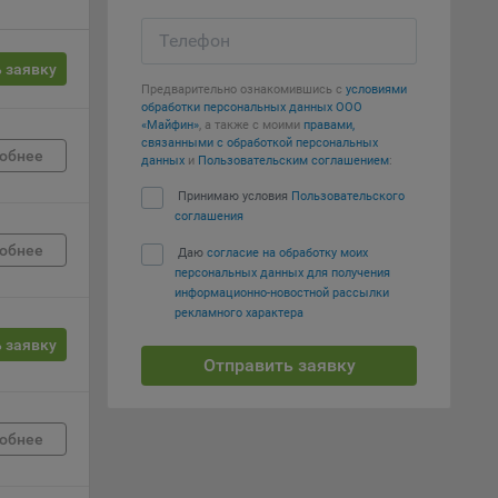
Телефон
е
 заявку
вий,
Предварительно ознакомившись с
условиями
обработки персональных данных ООО
 или
«Майфин»
, а также с моими
правами,
йта,
связанными с обработкой персональных
обнее
данных
и
Пользовательским соглашением
:
Принимаю условия
Пользовательского
соглашения
обнее
Даю
согласие на обработку моих
персональных данных для получения
ваемые
информационно-новостной рассылки
ie
рекламного характера
 заявку
Отправить заявку
обнее
, если
ение