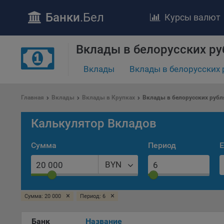
Банки
.Бел
Курсы валют
Вклады в белорусских ру
Вклады
Вклады в белорусских 
ПОЛОЖЕ
Обще
Главная
Вклады
Вклады в Крупках
Вклады в белорусских рубл
удел
отве
Калькулятор Вкладов
Утве
«По
Сумма
Период
Е
перс
Бела
BYN
«За
Поли
×
×
осу
Сумма: 20 000
Период: 6
«ban
файл
Банк
Название