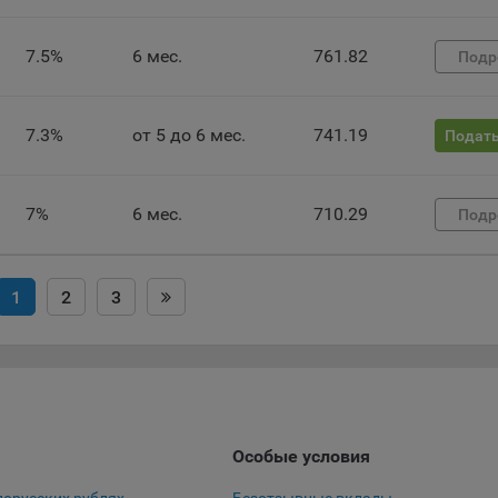
 файлы cookie используются для обеспечения работы некоторых
ительных функций сайтов, например, для хранения предпочтений
7.5%
6 мес.
761.82
Подр
вателя, в том числе имени пользователя или выбора языка, и для
вращения повторных прохождений опросов пользователями. Под
и улучшают условия работы пользователей с сайтом.
7.3%
от 5 до 6 мес.
741.19
Подать
айлы cookie предпочтений, например, для настройки контента. Данн
cookie собирают информацию о выборе пользователя на сайте и ег
чтениях и позволяют Обществу «запомнить» информацию о выбр
7%
6 мес.
710.29
Подр
вателем городе и других местных настройках для того, чтобы
тствующим образом настраивать сайт.
налитические файлы cookie, например Яндекс.Метрика, Google Analyt
1
2
3
 файлы cookie собирают информацию о том, как пользователь
зовал сайты, и позволяют Обществу вносить в них улучшения.
ические файлы cookie показывают, какие страницы сайта Общест
ются чаще всего, помогают выявлять трудности, возникающие пр
зовании сайта, а также позволяют оценить эффективность реклам
аря этому у Общества есть возможность составить представление
Особые условия
циях использования сайта в целом. Общество использует информ
ализа трафика на сайтах.