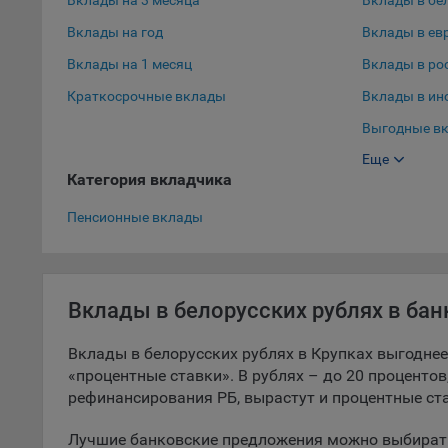
Вклады на 3 месяца
Вклады в бе
9.5. Ф
Вклады на год
Вклады в ев
реклам
Вклады на 1 месяц
Вклады в ро
Технич
Краткосрочные вклады
Вклады в ин
Необхо
Выгодные вк
Analyt
Еще
Выгодные вк
Общест
Категория вкладчика
пользо
Вклады в до
Пенсионные вклады
Осталь
Отключ
предпо
популя
Вклады в белорусских рублях в бан
исходя
Вклады в белорусских рублях в Крупках выгоднее
При эт
«процентные ставки». В рублях – до 20 процентов,
«Инког
рефинансирования РБ, вырастут и процентные ста
автома
персон
Лучшие банковские предложения можно выбирать
соотве