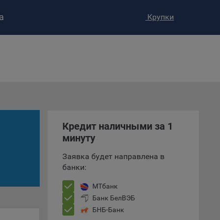
а
Крупки
ство»
)
ке и
анных.
Кредит наличными за 1
минуту
е
и
Заявка будет направлена в
ее –
банки:
МТбанк
Банк БелВЭБ
т
БНБ-Банк
вать