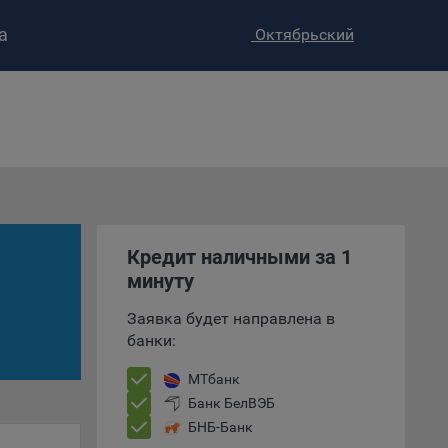
а
Октябрьский
ство»
)
ке и
анных.
Кредит наличными за 1
минуту
е
и
Заявка будет направлена в
ее –
банки:
МТбанк
Банк БелВЭБ
т
БНБ-Банк
вать