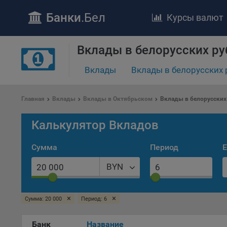
Банки
.Бел
Курсы валют
Вклады в белорусских ру
Вклады
Вклады в белорусских 
ПОЛОЖЕ
Обще
Главная
Вклады
Вклады в Октябрьском
Вклады в белорусских
удел
отве
Калькулятор Вкладов
Утве
«По
Сумма
Период
Е
перс
Бела
BYN
«За
Поли
×
×
осу
Сумма: 20 000
Период: 6
«ban
файл
Банк
Название