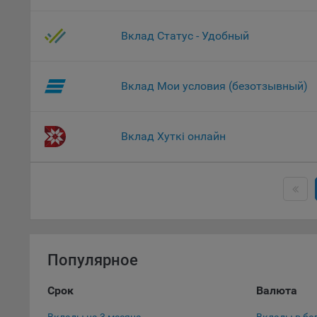
Данные
дополн
Вклад Статус - Удобный
пользо
предот
функци
Вклад Мои условия (безотзывный)
9.3. Ф
файлы 
предпо
Вклад Хуткі онлайн
пользо
соотве
9.4. А
Данные
исполь
Аналит
посеща
Популярное
исполь
Благод
Срок
Валюта
тенден
для ан