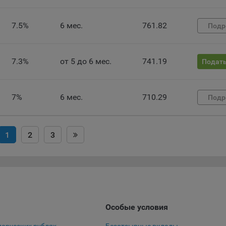
 файлы cookie используются для обеспечения работы некоторых
ительных функций сайтов, например, для хранения предпочтений
7.5%
6 мес.
761.82
Подр
вателя, в том числе имени пользователя или выбора языка, и для
вращения повторных прохождений опросов пользователями. Под
и улучшают условия работы пользователей с сайтом.
7.3%
от 5 до 6 мес.
741.19
Подать
айлы cookie предпочтений, например, для настройки контента. Данн
cookie собирают информацию о выборе пользователя на сайте и ег
чтениях и позволяют Обществу «запомнить» информацию о выбр
7%
6 мес.
710.29
Подр
вателем городе и других местных настройках для того, чтобы
тствующим образом настраивать сайт.
налитические файлы cookie, например Яндекс.Метрика, Google Analyt
1
2
3
 файлы cookie собирают информацию о том, как пользователь
зовал сайты, и позволяют Обществу вносить в них улучшения.
ические файлы cookie показывают, какие страницы сайта Общест
ются чаще всего, помогают выявлять трудности, возникающие пр
зовании сайта, а также позволяют оценить эффективность реклам
аря этому у Общества есть возможность составить представление
Особые условия
циях использования сайта в целом. Общество использует информ
ализа трафика на сайтах.