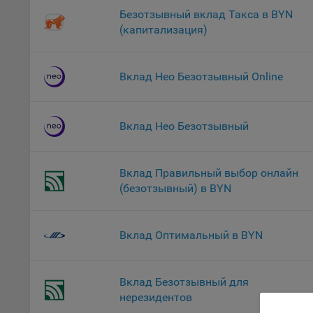
файл
Безотзывный вклад Такса в BYN
На с
(капитализация)
Обще
поль
Вклад Нео Безотзывный Online
поль
рекл
Иног
Вклад Нео Безотзывный
эффе
зап
Обще
Вклад Правильный выбор онлайн
оцен
(безотзывный) в BYN
Срок
Поль
файл
Вклад Оптимальный в BYN
испо
потр
верс
Вклад Безотзывный для
стра
нерезидентов
Поми