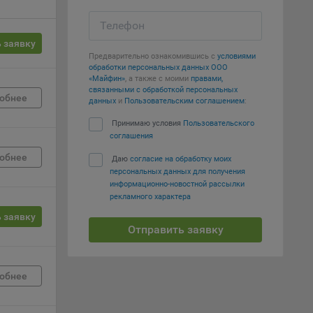
Телефон
е
 заявку
вий,
Предварительно ознакомившись с
условиями
обработки персональных данных ООО
 или
«Майфин»
, а также с моими
правами,
йта,
связанными с обработкой персональных
обнее
данных
и
Пользовательским соглашением
:
Принимаю условия
Пользовательского
соглашения
обнее
Даю
согласие на обработку моих
персональных данных для получения
ваемые
информационно-новостной рассылки
ie
рекламного характера
 заявку
Отправить заявку
обнее
, если
ение