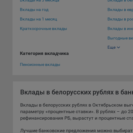
Вклады на 3 месяца
Вклады в бе
9.5. Ф
Вклады на год
Вклады в ев
реклам
Вклады на 1 месяц
Вклады в ро
Технич
Краткосрочные вклады
Вклады в ин
Необхо
Выгодные вк
Analyt
Еще
Выгодные вк
Общест
Категория вкладчика
пользо
Вклады в до
Пенсионные вклады
Осталь
Отключ
предпо
популя
Вклады в белорусских рублях в ба
исходя
Вклады в белорусских рублях в Октябрьском выго
При эт
параметру «процентные ставки». В рублях – до 20
«Инког
рефинансирования РБ, вырастут и процентные ста
автома
персон
Лучшие банковские предложения можно выбирать
соотве