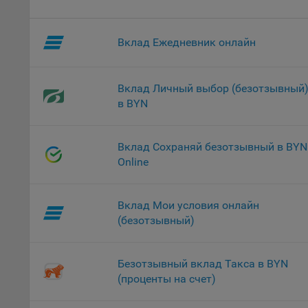
проц
Файл
Вклад Ежедневник онлайн
комп
указ
сове
выби
Вклад Личный выбор (безотзывный
напр
в BYN
Целя
Обще
Вклад Сохраняй безотзывный в BYN
пер
Online
На с
сайт
Вклад Мои условия онлайн
(зад
(безотзывный)
Общ
(вкл
стат
Безотзывный вклад Такса в BYN
поль
(проценты на счет)
Обще
это 