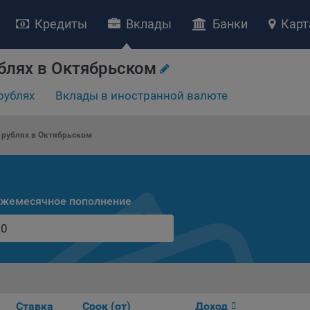
Кредиты
Вклады
Банки
Карт
блях в Октябрьском
рублях
Вклады в иностранной валюте
НИЕ «О политике обработки файлов cookie»
ство с ограниченной ответственностью «Майфин» (далее –
«Обще
 рублях в Октябрьском
яет особое внимание защите персональных данных при их обработ
тственно подходит к соблюдению прав субъектов персональных д
рждение положения о политике обработки файлов cookie (далее –
литика»
) является одной из принимаемых Обществом мер по защит
жемесячное пополнение
ональных данных, предусмотренных статьей 17 Закона Республик
русь от 7 мая 2021 г. № 99-З «О защите персональных данных» (дал
кон»
).
тика разъясняет субъектам персональных данных, которые
ществляют использование веб-сайта Общества с доменным именем
kibel.by», для каких целей и каким образом Общество обрабатывае
ы cookie, а также каким образом пользователи могут контролиро
Ставка
Срок (от)
Доход