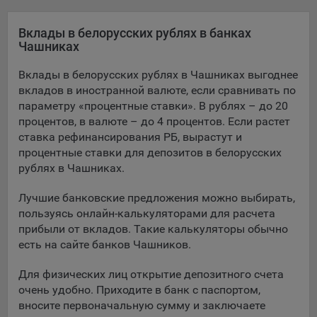
Яндекса рекламная сеть (Yandex Mobile Ads, ADFOX) -
сервис показа контекстной рекламы. Адрес: Yandex
Вклады в белорусских рублях в банках
Europe AG, Werftestrasse 4, CH-6005 Luzern, Switzerland.
Чашниках
Google Ads - сервис показа контекстной рекламы,
Вклады в белорусских рублях в Чашниках выгоднее
предоставляемый компанией Google Ireland Ltd, Gordon
вкладов в иностранной валюте, если сравнивать по
House Barrow Street Dublin 4, D04E5W5 Ireland.
параметру «процентные ставки». В рублях – до 20
процентов, в валюте – до 4 процентов. Если растет
ставка рефинансирования РБ, вырастут и
Сохранить мои изменения
процентные ставки для депозитов в белорусских
рублях в Чашниках.
Сохранить по умолчанию
Лучшие банковские предложения можно выбирать,
пользуясь онлайн-калькуляторами для расчета
прибыли от вкладов. Такие калькуляторы обычно
есть на сайте банков Чашников.
Для физических лиц открытие депозитного счета
очень удобно. Приходите в банк с паспортом,
вносите первоначальную сумму и заключаете