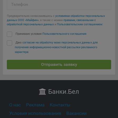
Телефон
Предварительно ознакомившись с
условиями обработки персональных
данных ООО «Майфин»
, а также с моими
правами, связанными с
обработкой персональных данных
и
Пользовательским соглашением
:
Принимаю условия
Пользовательского соглашения
Даю
согласие на обработку моих персональных данных для
получения информационно-новостной рассылки рекламного
характера
Отправить заявку
Банки
.Бел
О нас
Реклама
Контакты
Условия использования
Вакансии