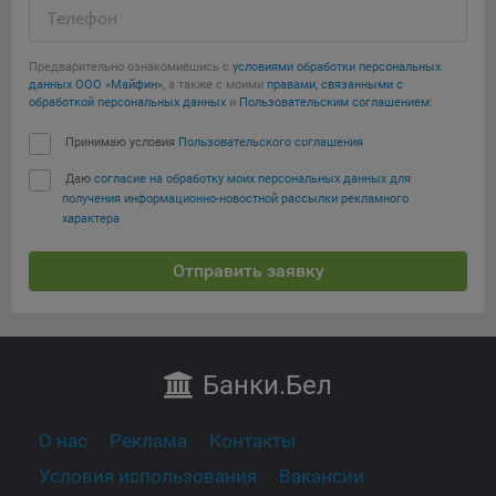
Телефон
Предварительно ознакомившись с
условиями обработки персональных
данных ООО «Майфин»
, а также с моими
правами, связанными с
обработкой персональных данных
и
Пользовательским соглашением
:
Принимаю условия
Пользовательского соглашения
Даю
согласие на обработку моих персональных данных для
получения информационно-новостной рассылки рекламного
характера
Отправить заявку
Банки
.Бел
О нас
Реклама
Контакты
Условия использования
Вакансии