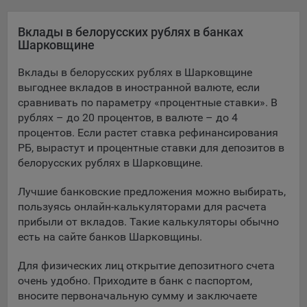
Яндекса рекламная сеть (Yandex Mobile Ads, ADFOX) -
сервис показа контекстной рекламы. Адрес: Yandex
Вклады в белорусских рублях в банках
Europe AG, Werftestrasse 4, CH-6005 Luzern, Switzerland.
Шарковщине
Google Ads - сервис показа контекстной рекламы,
Вклады в белорусских рублях в Шарковщине
предоставляемый компанией Google Ireland Ltd, Gordon
выгоднее вкладов в иностранной валюте, если
House Barrow Street Dublin 4, D04E5W5 Ireland.
сравнивать по параметру «процентные ставки». В
рублях – до 20 процентов, в валюте – до 4
процентов. Если растет ставка рефинансирования
Сохранить мои изменения
РБ, вырастут и процентные ставки для депозитов в
белорусских рублях в Шарковщине.
Сохранить по умолчанию
Лучшие банковские предложения можно выбирать,
пользуясь онлайн-калькуляторами для расчета
прибыли от вкладов. Такие калькуляторы обычно
есть на сайте банков Шарковщины.
Для физических лиц открытие депозитного счета
очень удобно. Приходите в банк с паспортом,
вносите первоначальную сумму и заключаете