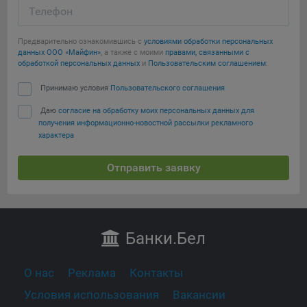
Телефон
Предварительно ознакомившись с
условиями обработки персональных
данных ООО «Майфин»
, а также с моими
правами, связанными с
обработкой персональных данных
и
Пользовательским соглашением
:
Принимаю условия
Пользовательского соглашения
Даю
согласие на обработку моих персональных данных для
получения информационно-новостной рассылки рекламного
характера
Отправить заявку
Банки
.Бел
О нас
Реклама
Контакты
Условия использования
Вакансии