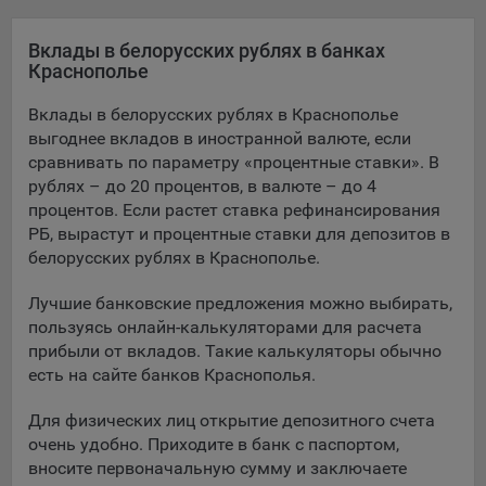
Яндекса рекламная сеть (Yandex Mobile Ads, ADFOX) -
сервис показа контекстной рекламы. Адрес: Yandex
Вклады в белорусских рублях в банках
Europe AG, Werftestrasse 4, CH-6005 Luzern, Switzerland.
Краснополье
Google Ads - сервис показа контекстной рекламы,
Вклады в белорусских рублях в Краснополье
предоставляемый компанией Google Ireland Ltd, Gordon
выгоднее вкладов в иностранной валюте, если
House Barrow Street Dublin 4, D04E5W5 Ireland.
сравнивать по параметру «процентные ставки». В
рублях – до 20 процентов, в валюте – до 4
процентов. Если растет ставка рефинансирования
Сохранить мои изменения
РБ, вырастут и процентные ставки для депозитов в
белорусских рублях в Краснополье.
Сохранить по умолчанию
Лучшие банковские предложения можно выбирать,
пользуясь онлайн-калькуляторами для расчета
прибыли от вкладов. Такие калькуляторы обычно
есть на сайте банков Краснополья.
Для физических лиц открытие депозитного счета
очень удобно. Приходите в банк с паспортом,
вносите первоначальную сумму и заключаете