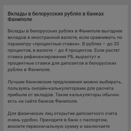
Яндекса рекламная сеть (Yandex Mobile Ads, ADFOX) -
сервис показа контекстной рекламы. Адрес: Yandex
Вклады в белорусских рублях в банках
Europe AG, Werftestrasse 4, CH-6005 Luzern, Switzerland.
Фаниполе
Google Ads - сервис показа контекстной рекламы,
Вклады в белорусских рублях в Фаниполе выгоднее
предоставляемый компанией Google Ireland Ltd, Gordon
вкладов в иностранной валюте, если сравнивать по
House Barrow Street Dublin 4, D04E5W5 Ireland.
параметру «процентные ставки». В рублях – до 20
процентов, в валюте – до 4 процентов. Если растет
ставка рефинансирования РБ, вырастут и
Сохранить мои изменения
процентные ставки для депозитов в белорусских
рублях в Фаниполе.
Сохранить по умолчанию
Лучшие банковские предложения можно выбирать,
пользуясь онлайн-калькуляторами для расчета
прибыли от вкладов. Такие калькуляторы обычно
есть на сайте банков Фаниполя.
Для физических лиц открытие депозитного счета
очень удобно. Приходите в банк с паспортом,
вносите первоначальную сумму и заключаете