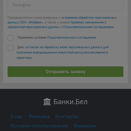
Телефон
Предварительно ознакомившись с
условиями обработки персональных
данных ООО «Майфин»
, а также с моими
правами, связанными с
обработкой персональных данных
и
Пользовательским соглашением
:
Принимаю условия
Пользовательского соглашения
Даю
согласие на обработку моих персональных данных для
получения информационно-новостной рассылки рекламного
характера
Отправить заявку
Банки
.Бел
О нас
Реклама
Контакты
Условия использования
Вакансии