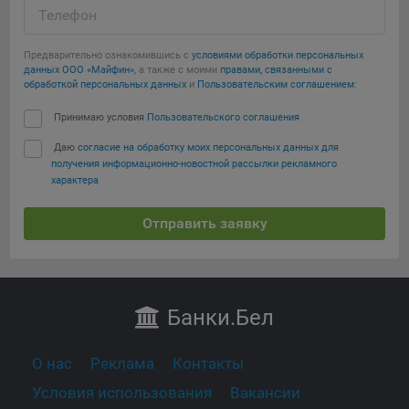
Телефон
Предварительно ознакомившись с
условиями обработки персональных
данных ООО «Майфин»
, а также с моими
правами, связанными с
обработкой персональных данных
и
Пользовательским соглашением
:
Принимаю условия
Пользовательского соглашения
Даю
согласие на обработку моих персональных данных для
получения информационно-новостной рассылки рекламного
характера
Отправить заявку
Банки
.Бел
О нас
Реклама
Контакты
Условия использования
Вакансии