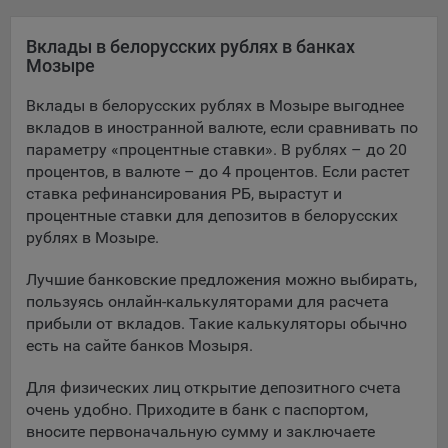
Яндекса рекламная сеть (Yandex Mobile Ads, ADFOX) -
сервис показа контекстной рекламы. Адрес: Yandex
Вклады в белорусских рублях в банках
Europe AG, Werftestrasse 4, CH-6005 Luzern, Switzerland.
Мозыре
Google Ads - сервис показа контекстной рекламы,
Вклады в белорусских рублях в Мозыре выгоднее
предоставляемый компанией Google Ireland Ltd, Gordon
вкладов в иностранной валюте, если сравнивать по
House Barrow Street Dublin 4, D04E5W5 Ireland.
параметру «процентные ставки». В рублях – до 20
процентов, в валюте – до 4 процентов. Если растет
ставка рефинансирования РБ, вырастут и
Сохранить мои изменения
процентные ставки для депозитов в белорусских
рублях в Мозыре.
Сохранить по умолчанию
Лучшие банковские предложения можно выбирать,
пользуясь онлайн-калькуляторами для расчета
прибыли от вкладов. Такие калькуляторы обычно
есть на сайте банков Мозыря.
Для физических лиц открытие депозитного счета
очень удобно. Приходите в банк с паспортом,
вносите первоначальную сумму и заключаете