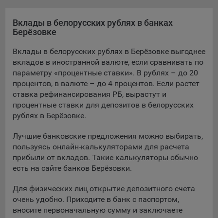
Яндекса рекламная сеть (Yandex Mobile Ads, ADFOX) -
сервис показа контекстной рекламы. Адрес: Yandex
Вклады в белорусских рублях в банках
Europe AG, Werftestrasse 4, CH-6005 Luzern, Switzerland.
Берёзовке
Google Ads - сервис показа контекстной рекламы,
Вклады в белорусских рублях в Берёзовке выгоднее
предоставляемый компанией Google Ireland Ltd, Gordon
вкладов в иностранной валюте, если сравнивать по
House Barrow Street Dublin 4, D04E5W5 Ireland.
параметру «процентные ставки». В рублях – до 20
процентов, в валюте – до 4 процентов. Если растет
ставка рефинансирования РБ, вырастут и
Сохранить мои изменения
процентные ставки для депозитов в белорусских
рублях в Берёзовке.
Сохранить по умолчанию
Лучшие банковские предложения можно выбирать,
пользуясь онлайн-калькуляторами для расчета
прибыли от вкладов. Такие калькуляторы обычно
есть на сайте банков Берёзовки.
Для физических лиц открытие депозитного счета
очень удобно. Приходите в банк с паспортом,
вносите первоначальную сумму и заключаете