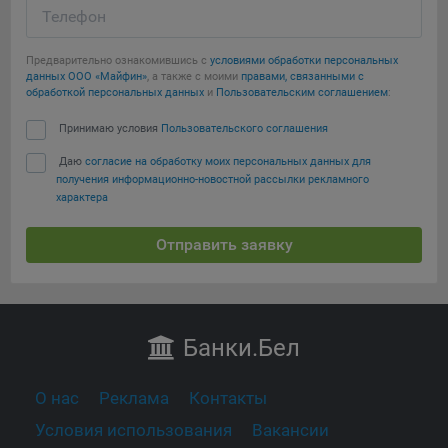
Телефон
Предварительно ознакомившись с
условиями обработки персональных
данных ООО «Майфин»
, а также с моими
правами, связанными с
обработкой персональных данных
и
Пользовательским соглашением
:
Принимаю условия
Пользовательского соглашения
Даю
согласие на обработку моих персональных данных для
получения информационно-новостной рассылки рекламного
характера
Отправить заявку
Банки
.Бел
О нас
Реклама
Контакты
Условия использования
Вакансии