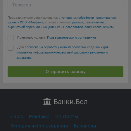
Телефон
Предварительно ознакомившись с
условиями обработки персональных
данных ООО «Майфин»
, а также с моими
правами, связанными с
обработкой персональных данных
и
Пользовательским соглашением
:
Принимаю условия
Пользовательского соглашения
Даю
согласие на обработку моих персональных данных для
получения информационно-новостной рассылки рекламного
характера
Отправить заявку
Банки
.Бел
О нас
Реклама
Контакты
Условия использования
Вакансии