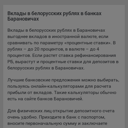
Яндекса рекламная сеть (Yandex Mobile Ads, ADFOX) -
сервис показа контекстной рекламы. Адрес: Yandex
Вклады в белорусских рублях в банках
Europe AG, Werftestrasse 4, CH-6005 Luzern, Switzerland.
Барановичах
Google Ads - сервис показа контекстной рекламы,
Вклады в белорусских рублях в Барановичах
предоставляемый компанией Google Ireland Ltd, Gordon
выгоднее вкладов в иностранной валюте, если
House Barrow Street Dublin 4, D04E5W5 Ireland.
сравнивать по параметру «процентные ставки». В
рублях – до 20 процентов, в валюте – до 4
процентов. Если растет ставка рефинансирования
Сохранить мои изменения
РБ, вырастут и процентные ставки для депозитов в
белорусских рублях в Барановичах.
Сохранить по умолчанию
Лучшие банковские предложения можно выбирать,
пользуясь онлайн-калькуляторами для расчета
прибыли от вкладов. Такие калькуляторы обычно
есть на сайте банков Барановичей.
Для физических лиц открытие депозитного счета
очень удобно. Приходите в банк с паспортом,
вносите первоначальную сумму и заключаете