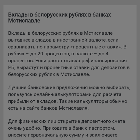
Яндекса рекламная сеть (Yandex Mobile Ads, ADFOX) -
сервис показа контекстной рекламы. Адрес: Yandex
Вклады в белорусских рублях в банках
Europe AG, Werftestrasse 4, CH-6005 Luzern, Switzerland.
Мстиславле
Google Ads - сервис показа контекстной рекламы,
Вклады в белорусских рублях в Мстиславле
предоставляемый компанией Google Ireland Ltd, Gordon
выгоднее вкладов в иностранной валюте, если
House Barrow Street Dublin 4, D04E5W5 Ireland.
сравнивать по параметру «процентные ставки». В
рублях – до 20 процентов, в валюте – до 4
процентов. Если растет ставка рефинансирования
Сохранить мои изменения
РБ, вырастут и процентные ставки для депозитов в
белорусских рублях в Мстиславле.
Сохранить по умолчанию
Лучшие банковские предложения можно выбирать,
пользуясь онлайн-калькуляторами для расчета
прибыли от вкладов. Такие калькуляторы обычно
есть на сайте банков Мстиславля.
Для физических лиц открытие депозитного счета
очень удобно. Приходите в банк с паспортом,
вносите первоначальную сумму и заключаете