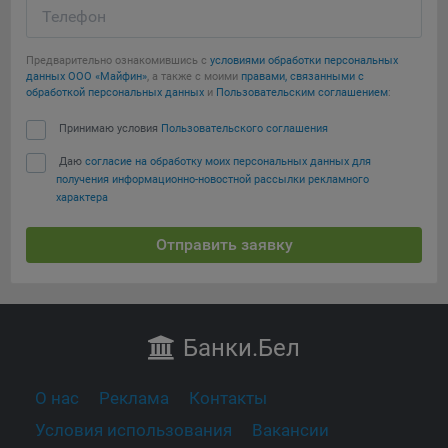
Телефон
Предварительно ознакомившись с
условиями обработки персональных
данных ООО «Майфин»
, а также с моими
правами, связанными с
обработкой персональных данных
и
Пользовательским соглашением
:
Принимаю условия
Пользовательского соглашения
Даю
согласие на обработку моих персональных данных для
получения информационно-новостной рассылки рекламного
характера
Отправить заявку
Банки
.Бел
О нас
Реклама
Контакты
Условия использования
Вакансии