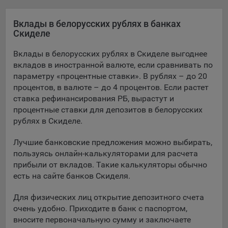
Яндекса рекламная сеть (Yandex Mobile Ads, ADFOX) -
сервис показа контекстной рекламы. Адрес: Yandex
Вклады в белорусских рублях в банках
Europe AG, Werftestrasse 4, CH-6005 Luzern, Switzerland.
Скиделе
Google Ads - сервис показа контекстной рекламы,
Вклады в белорусских рублях в Скиделе выгоднее
предоставляемый компанией Google Ireland Ltd, Gordon
вкладов в иностранной валюте, если сравнивать по
House Barrow Street Dublin 4, D04E5W5 Ireland.
параметру «процентные ставки». В рублях – до 20
процентов, в валюте – до 4 процентов. Если растет
ставка рефинансирования РБ, вырастут и
Сохранить мои изменения
процентные ставки для депозитов в белорусских
рублях в Скиделе.
Сохранить по умолчанию
Лучшие банковские предложения можно выбирать,
пользуясь онлайн-калькуляторами для расчета
прибыли от вкладов. Такие калькуляторы обычно
есть на сайте банков Скиделя.
Для физических лиц открытие депозитного счета
очень удобно. Приходите в банк с паспортом,
вносите первоначальную сумму и заключаете