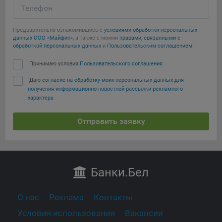
Телефон
Предварительно ознакомившись с
условиями обработки персональных
данных ООО «Майфин»
, а также с моими
правами, связанными с
обработкой персональных данных
и
Пользовательским соглашением
:
Принимаю условия
Пользовательского соглашения
Даю
согласие на обработку моих персональных данных для
получения информационно-новостной рассылки рекламного
характера
Отправить заявку
Банки
.Бел
О нас
Реклама
Контакты
Условия использования
Вакансии