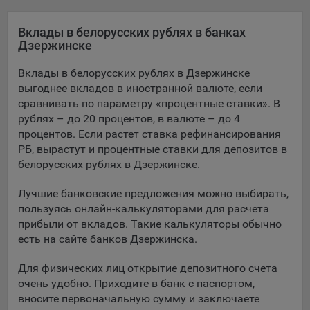
Яндекса рекламная сеть (Yandex Mobile Ads, ADFOX) -
сервис показа контекстной рекламы. Адрес: Yandex
Вклады в белорусских рублях в банках
Europe AG, Werftestrasse 4, CH-6005 Luzern, Switzerland.
Дзержинске
Google Ads - сервис показа контекстной рекламы,
Вклады в белорусских рублях в Дзержинске
предоставляемый компанией Google Ireland Ltd, Gordon
выгоднее вкладов в иностранной валюте, если
House Barrow Street Dublin 4, D04E5W5 Ireland.
сравнивать по параметру «процентные ставки». В
рублях – до 20 процентов, в валюте – до 4
процентов. Если растет ставка рефинансирования
Сохранить мои изменения
РБ, вырастут и процентные ставки для депозитов в
белорусских рублях в Дзержинске.
Сохранить по умолчанию
Лучшие банковские предложения можно выбирать,
пользуясь онлайн-калькуляторами для расчета
прибыли от вкладов. Такие калькуляторы обычно
есть на сайте банков Дзержинска.
Для физических лиц открытие депозитного счета
очень удобно. Приходите в банк с паспортом,
вносите первоначальную сумму и заключаете