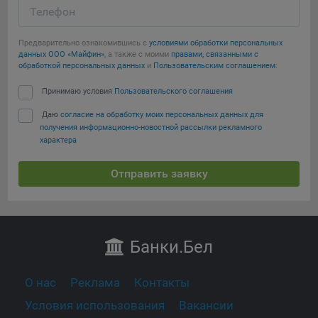
Телефон
Предварительно ознакомившись с
условиями обработки персональных
данных ООО «Майфин»
, а также с моими
правами, связанными с
обработкой персональных данных
и
Пользовательским соглашением
:
Принимаю условия
Пользовательского соглашения
Даю
согласие на обработку моих персональных данных для
получения информационно-новостной рассылки рекламного
характера
Отправить заявку
Банки
.Бел
О нас
Реклама
Контакты
Условия использования
Вакансии