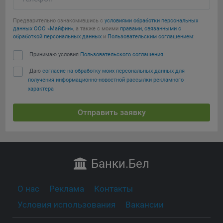
Предварительно ознакомившись с
условиями обработки персональных
данных ООО «Майфин»
, а также с моими
правами, связанными с
обработкой персональных данных
и
Пользовательским соглашением
:
Принимаю условия
Пользовательского соглашения
Даю
согласие на обработку моих персональных данных для
получения информационно-новостной рассылки рекламного
характера
Отправить заявку
Банки
.Бел
О нас
Реклама
Контакты
Условия использования
Вакансии