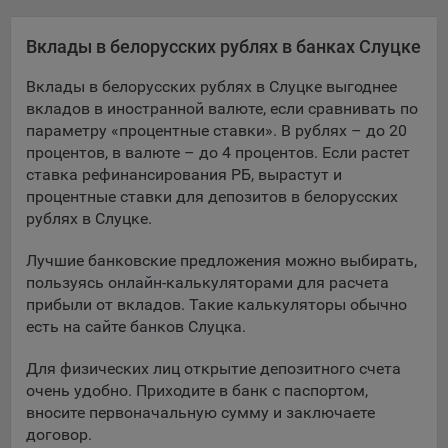
Яндекса рекламная сеть (Yandex Mobile Ads, ADFOX) -
сервис показа контекстной рекламы. Адрес: Yandex
Вклады в белорусских рублях в банках Слуцке
Europe AG, Werftestrasse 4, CH-6005 Luzern, Switzerland.
Вклады в белорусских рублях в Слуцке выгоднее
Google Ads - сервис показа контекстной рекламы,
вкладов в иностранной валюте, если сравнивать по
предоставляемый компанией Google Ireland Ltd, Gordon
параметру «процентные ставки». В рублях – до 20
House Barrow Street Dublin 4, D04E5W5 Ireland.
процентов, в валюте – до 4 процентов. Если растет
ставка рефинансирования РБ, вырастут и
Сохранить мои изменения
процентные ставки для депозитов в белорусских
рублях в Слуцке.
Сохранить по умолчанию
Лучшие банковские предложения можно выбирать,
пользуясь онлайн-калькуляторами для расчета
прибыли от вкладов. Такие калькуляторы обычно
есть на сайте банков Слуцка.
Для физических лиц открытие депозитного счета
очень удобно. Приходите в банк с паспортом,
вносите первоначальную сумму и заключаете
договор.