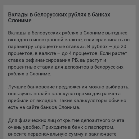
Яндекса рекламная сеть (Yandex Mobile Ads, ADFOX) -
сервис показа контекстной рекламы. Адрес: Yandex
Вклады в белорусских рублях в банках
Europe AG, Werftestrasse 4, CH-6005 Luzern, Switzerland.
Слониме
Google Ads - сервис показа контекстной рекламы,
Вклады в белорусских рублях в Слониме выгоднее
предоставляемый компанией Google Ireland Ltd, Gordon
вкладов в иностранной валюте, если сравнивать по
House Barrow Street Dublin 4, D04E5W5 Ireland.
параметру «процентные ставки». В рублях – до 20
процентов, в валюте – до 4 процентов. Если растет
ставка рефинансирования РБ, вырастут и
Сохранить мои изменения
процентные ставки для депозитов в белорусских
рублях в Слониме.
Сохранить по умолчанию
Лучшие банковские предложения можно выбирать,
пользуясь онлайн-калькуляторами для расчета
прибыли от вкладов. Такие калькуляторы обычно
есть на сайте банков Слонима.
Для физических лиц открытие депозитного счета
очень удобно. Приходите в банк с паспортом,
вносите первоначальную сумму и заключаете