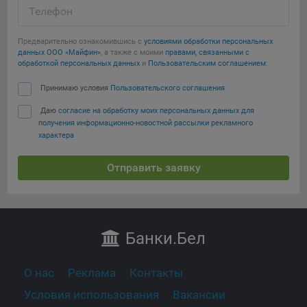
Телефон
Предварительно ознакомившись с
условиями обработки персональных
данных ООО «Майфин»
, а также с моими
правами, связанными с
обработкой персональных данных
и
Пользовательским соглашением
:
Принимаю условия
Пользовательского соглашения
Даю
согласие на обработку моих персональных данных для
получения информационно-новостной рассылки рекламного
характера
Отправить заявку
Банки
.Бел
О нас
Реклама
Контакты
Условия использования
Вакансии