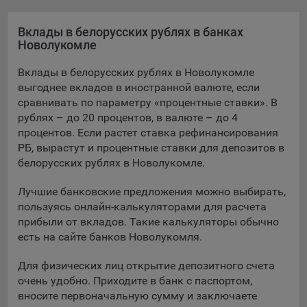
Яндекса рекламная сеть (Yandex Mobile Ads, ADFOX) -
сервис показа контекстной рекламы. Адрес: Yandex
Вклады в белорусских рублях в банках
Europe AG, Werftestrasse 4, CH-6005 Luzern, Switzerland.
Новолукомле
Google Ads - сервис показа контекстной рекламы,
Вклады в белорусских рублях в Новолукомле
предоставляемый компанией Google Ireland Ltd, Gordon
выгоднее вкладов в иностранной валюте, если
House Barrow Street Dublin 4, D04E5W5 Ireland.
сравнивать по параметру «процентные ставки». В
рублях – до 20 процентов, в валюте – до 4
процентов. Если растет ставка рефинансирования
Сохранить мои изменения
РБ, вырастут и процентные ставки для депозитов в
белорусских рублях в Новолукомле.
Сохранить по умолчанию
Лучшие банковские предложения можно выбирать,
пользуясь онлайн-калькуляторами для расчета
прибыли от вкладов. Такие калькуляторы обычно
есть на сайте банков Новолукомля.
Для физических лиц открытие депозитного счета
очень удобно. Приходите в банк с паспортом,
вносите первоначальную сумму и заключаете