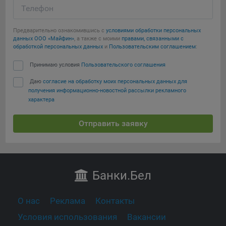
Телефон
Предварительно ознакомившись с
условиями обработки персональных
данных ООО «Майфин»
, а также с моими
правами, связанными с
обработкой персональных данных
и
Пользовательским соглашением
:
Принимаю условия
Пользовательского соглашения
Даю
согласие на обработку моих персональных данных для
получения информационно-новостной рассылки рекламного
характера
Отправить заявку
Банки
.Бел
О нас
Реклама
Контакты
Условия использования
Вакансии