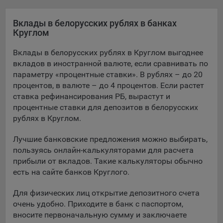
Яндекса рекламная сеть (Yandex Mobile Ads, ADFOX) -
сервис показа контекстной рекламы. Адрес: Yandex
Вклады в белорусских рублях в банках
Europe AG, Werftestrasse 4, CH-6005 Luzern, Switzerland.
Круглом
Google Ads - сервис показа контекстной рекламы,
Вклады в белорусских рублях в Круглом выгоднее
предоставляемый компанией Google Ireland Ltd, Gordon
вкладов в иностранной валюте, если сравнивать по
House Barrow Street Dublin 4, D04E5W5 Ireland.
параметру «процентные ставки». В рублях – до 20
процентов, в валюте – до 4 процентов. Если растет
ставка рефинансирования РБ, вырастут и
Сохранить мои изменения
процентные ставки для депозитов в белорусских
рублях в Круглом.
Сохранить по умолчанию
Лучшие банковские предложения можно выбирать,
пользуясь онлайн-калькуляторами для расчета
прибыли от вкладов. Такие калькуляторы обычно
есть на сайте банков Круглого.
Для физических лиц открытие депозитного счета
очень удобно. Приходите в банк с паспортом,
вносите первоначальную сумму и заключаете