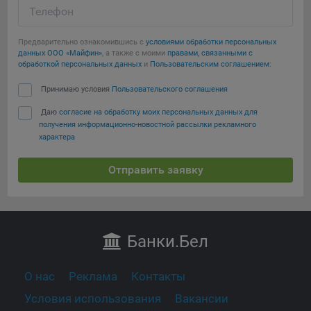
Телефон
Предварительно ознакомившись с
условиями обработки персональных
данных ООО «Майфин»
, а также с моими
правами, связанными с
обработкой персональных данных
и
Пользовательским соглашением
:
Принимаю условия
Пользовательского соглашения
Даю
согласие на обработку моих персональных данных для
получения информационно-новостной рассылки рекламного
характера
Отправить заявку
Банки
.Бел
О нас
Реклама
Контакты
Условия использования
Вакансии