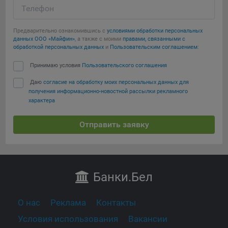
Телефон
Предварительно ознакомившись с
условиями обработки персональных
данных ООО «Майфин»
, а также с моими
правами, связанными с
обработкой персональных данных
и
Пользовательским соглашением
:
Принимаю условия
Пользовательского соглашения
Даю
согласие на обработку моих персональных данных для
получения информационно-новостной рассылки рекламного
характера
Отправить заявку
Банки
.Бел
О нас
Реклама
Контакты
Условия использования
Вакансии