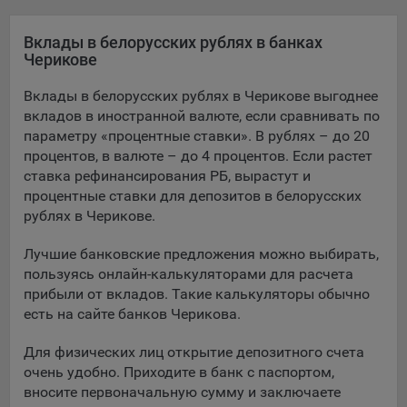
Яндекса рекламная сеть (Yandex Mobile Ads, ADFOX) -
сервис показа контекстной рекламы. Адрес: Yandex
Вклады в белорусских рублях в банках
Europe AG, Werftestrasse 4, CH-6005 Luzern, Switzerland.
Черикове
Google Ads - сервис показа контекстной рекламы,
Вклады в белорусских рублях в Черикове выгоднее
предоставляемый компанией Google Ireland Ltd, Gordon
вкладов в иностранной валюте, если сравнивать по
House Barrow Street Dublin 4, D04E5W5 Ireland.
параметру «процентные ставки». В рублях – до 20
процентов, в валюте – до 4 процентов. Если растет
ставка рефинансирования РБ, вырастут и
Сохранить мои изменения
процентные ставки для депозитов в белорусских
рублях в Черикове.
Сохранить по умолчанию
Лучшие банковские предложения можно выбирать,
пользуясь онлайн-калькуляторами для расчета
прибыли от вкладов. Такие калькуляторы обычно
есть на сайте банков Черикова.
Для физических лиц открытие депозитного счета
очень удобно. Приходите в банк с паспортом,
вносите первоначальную сумму и заключаете