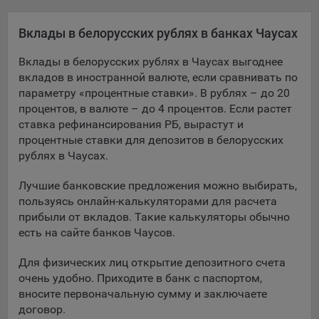
Яндекса рекламная сеть (Yandex Mobile Ads, ADFOX) -
сервис показа контекстной рекламы. Адрес: Yandex
Вклады в белорусских рублях в банках Чаусах
Europe AG, Werftestrasse 4, CH-6005 Luzern, Switzerland.
Вклады в белорусских рублях в Чаусах выгоднее
Google Ads - сервис показа контекстной рекламы,
вкладов в иностранной валюте, если сравнивать по
предоставляемый компанией Google Ireland Ltd, Gordon
параметру «процентные ставки». В рублях – до 20
House Barrow Street Dublin 4, D04E5W5 Ireland.
процентов, в валюте – до 4 процентов. Если растет
ставка рефинансирования РБ, вырастут и
Сохранить мои изменения
процентные ставки для депозитов в белорусских
рублях в Чаусах.
Сохранить по умолчанию
Лучшие банковские предложения можно выбирать,
пользуясь онлайн-калькуляторами для расчета
прибыли от вкладов. Такие калькуляторы обычно
есть на сайте банков Чаусов.
Для физических лиц открытие депозитного счета
очень удобно. Приходите в банк с паспортом,
вносите первоначальную сумму и заключаете
договор.