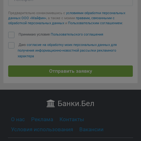
Предварительно ознакомившись с
условиями обработки персональных
данных ООО «Майфин»
, а также с моими
правами, связанными с
обработкой персональных данных
и
Пользовательским соглашением
:
Принимаю условия
Пользовательского соглашения
Даю
согласие на обработку моих персональных данных для
получения информационно-новостной рассылки рекламного
характера
Отправить заявку
Банки
.Бел
О нас
Реклама
Контакты
Условия использования
Вакансии