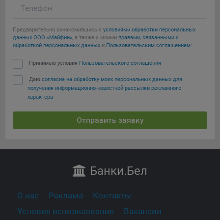
Телефон
Предварительно ознакомившись с
условиями обработки персональных
данных ООО «Майфин»
, а также с моими
правами, связанными с
обработкой персональных данных
и
Пользовательским соглашением
:
Принимаю условия
Пользовательского соглашения
Даю
согласие на обработку моих персональных данных для
получения информационно-новостной рассылки рекламного
характера
Отправить заявку
Банки
.Бел
О нас
Реклама
Контакты
Условия использования
Вакансии