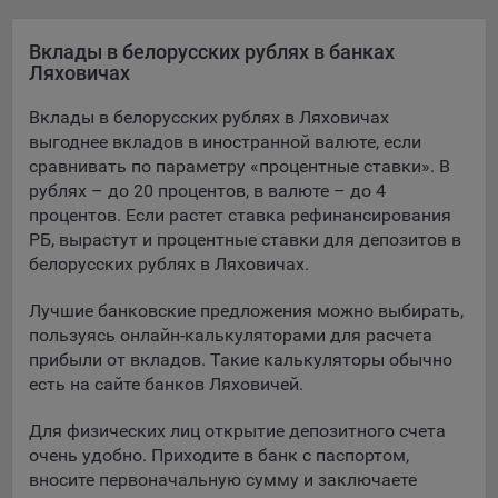
Яндекса рекламная сеть (Yandex Mobile Ads, ADFOX) -
сервис показа контекстной рекламы. Адрес: Yandex
Вклады в белорусских рублях в банках
Europe AG, Werftestrasse 4, CH-6005 Luzern, Switzerland.
Ляховичах
Google Ads - сервис показа контекстной рекламы,
Вклады в белорусских рублях в Ляховичах
предоставляемый компанией Google Ireland Ltd, Gordon
выгоднее вкладов в иностранной валюте, если
House Barrow Street Dublin 4, D04E5W5 Ireland.
сравнивать по параметру «процентные ставки». В
рублях – до 20 процентов, в валюте – до 4
процентов. Если растет ставка рефинансирования
Сохранить мои изменения
РБ, вырастут и процентные ставки для депозитов в
белорусских рублях в Ляховичах.
Сохранить по умолчанию
Лучшие банковские предложения можно выбирать,
пользуясь онлайн-калькуляторами для расчета
прибыли от вкладов. Такие калькуляторы обычно
есть на сайте банков Ляховичей.
Для физических лиц открытие депозитного счета
очень удобно. Приходите в банк с паспортом,
вносите первоначальную сумму и заключаете