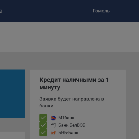
а
Гомель
ство»
)
ке и
анных.
Кредит наличными за 1
минуту
е
и
Заявка будет направлена в
ее –
банки:
МТбанк
Банк БелВЭБ
т
БНБ-Банк
вать