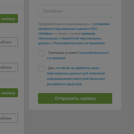
Телефон
е
 заявку
вий,
Предварительно ознакомившись с
условиями
обработки персональных данных ООО
 или
«Майфин»
, а также с моими
правами,
йта,
связанными с обработкой персональных
обнее
данных
и
Пользовательским соглашением
:
Принимаю условия
Пользовательского
соглашения
обнее
Даю
согласие на обработку моих
персональных данных для получения
ваемые
информационно-новостной рассылки
ie
рекламного характера
 заявку
Отправить заявку
обнее
, если
ение