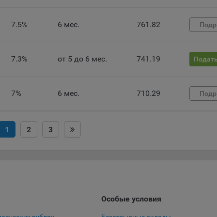
 файлы cookie используются для обеспечения работы некоторых
ительных функций сайтов, например, для хранения предпочтений
7.5%
6 мес.
761.82
Подр
вателя, в том числе имени пользователя или выбора языка, и для
вращения повторных прохождений опросов пользователями. Под
и улучшают условия работы пользователей с сайтом.
7.3%
от 5 до 6 мес.
741.19
Подать
айлы cookie предпочтений, например, для настройки контента. Данн
cookie собирают информацию о выборе пользователя на сайте и ег
чтениях и позволяют Обществу «запомнить» информацию о выбр
7%
6 мес.
710.29
Подр
вателем городе и других местных настройках для того, чтобы
тствующим образом настраивать сайт.
налитические файлы cookie, например Яндекс.Метрика, Google Analyt
1
2
3
 файлы cookie собирают информацию о том, как пользователь
зовал сайты, и позволяют Обществу вносить в них улучшения.
ические файлы cookie показывают, какие страницы сайта Общест
ются чаще всего, помогают выявлять трудности, возникающие пр
зовании сайта, а также позволяют оценить эффективность реклам
аря этому у Общества есть возможность составить представление
Особые условия
циях использования сайта в целом. Общество использует информ
ализа трафика на сайтах.