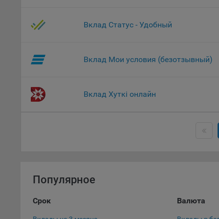
Данные
дополн
Вклад Статус - Удобный
пользо
предот
функци
Вклад Мои условия (безотзывный)
9.3. Ф
файлы 
предпо
Вклад Хуткі онлайн
пользо
соотве
9.4. А
Данные
исполь
Аналит
посеща
Популярное
исполь
Благод
Срок
Валюта
тенден
для ан