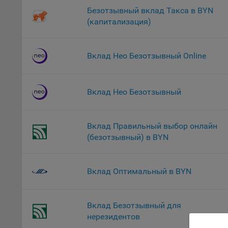
файл
Безотзывный вклад Такса в BYN
На с
(капитализация)
Обще
поль
Вклад Нео Безотзывный Online
поль
рекл
Иног
Вклад Нео Безотзывный
эффе
зап
Обще
Вклад Правильный выбор онлайн
оцен
(безотзывный) в BYN
Срок
Поль
файл
Вклад Оптимальный в BYN
испо
потр
верс
Вклад Безотзывный для
стра
нерезидентов
Поми