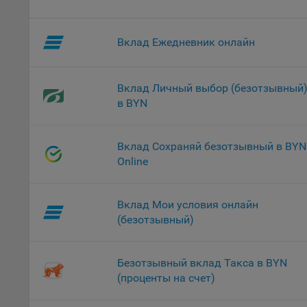
проц
Файл
Вклад Ежедневник онлайн
комп
указ
сове
выби
Вклад Личный выбор (безотзывный
напр
в BYN
Целя
Обще
Вклад Сохраняй безотзывный в BYN
пер
Online
На с
сайт
Вклад Мои условия онлайн
(зад
(безотзывный)
Общ
(вкл
стат
Безотзывный вклад Такса в BYN
поль
(проценты на счет)
Обще
это 