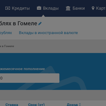
Кредиты
Вклады
Банки
Карт
блях в Гомеле
рублях
Вклады в иностранной валюте
НИЕ «О политике обработки файлов cookie»
ство с ограниченной ответственностью «Майфин» (далее –
«Обще
х в Гомеле
яет особое внимание защите персональных данных при их обработ
тственно подходит к соблюдению прав субъектов персональных д
рждение положения о политике обработки файлов cookie (далее –
литика»
) является одной из принимаемых Обществом мер по защит
жемесячное пополнение
ональных данных, предусмотренных статьей 17 Закона Республик
русь от 7 мая 2021 г. № 99-З «О защите персональных данных» (дал
кон»
).
тика разъясняет субъектам персональных данных, которые
ществляют использование веб-сайта Общества с доменным именем
kibel.by», для каких целей и каким образом Общество обрабатывае
ы cookie, а также каким образом пользователи могут контролиро
Ставка
Срок (от)
Доход