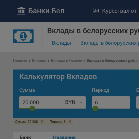
Банки
.Бел
Курсы валют
Вклады в белорусских ру
Вклады
Вклады в белорусских 
ПОЛОЖЕ
Обще
Главная
Вклады
Вклады в Гомеле
Вклады в белорусских рубля
удел
отве
Калькулятор Вкладов
Утве
«По
Сумма
Период
Е
перс
Бела
BYN
«За
Поли
×
×
осу
Сумма: 20 000
Период: 6
«ban
файл
Банк
Название