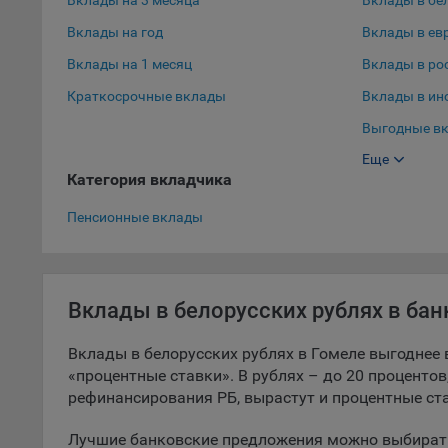
Вклады на 3 месяца
Вклады в бе
9.5. Ф
Вклады на год
Вклады в ев
реклам
Вклады на 1 месяц
Вклады в ро
Технич
Краткосрочные вклады
Вклады в ин
Необхо
Выгодные вк
Analyt
Еще
Выгодные вк
Общест
Категория вкладчика
пользо
Вклады в до
Пенсионные вклады
Осталь
Отключ
предпо
популя
Вклады в белорусских рублях в бан
исходя
Вклады в белорусских рублях в Гомеле выгоднее 
При эт
«процентные ставки». В рублях – до 20 процентов,
«Инког
рефинансирования РБ, вырастут и процентные ста
автома
персон
Лучшие банковские предложения можно выбирать
соотве