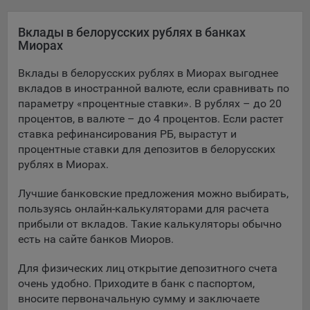
Яндекса рекламная сеть (Yandex Mobile Ads, ADFOX) -
сервис показа контекстной рекламы. Адрес: Yandex
Вклады в белорусских рублях в банках
Europe AG, Werftestrasse 4, CH-6005 Luzern, Switzerland.
Миорах
Google Ads - сервис показа контекстной рекламы,
Вклады в белорусских рублях в Миорах выгоднее
предоставляемый компанией Google Ireland Ltd, Gordon
вкладов в иностранной валюте, если сравнивать по
House Barrow Street Dublin 4, D04E5W5 Ireland.
параметру «процентные ставки». В рублях – до 20
процентов, в валюте – до 4 процентов. Если растет
ставка рефинансирования РБ, вырастут и
Сохранить мои изменения
процентные ставки для депозитов в белорусских
рублях в Миорах.
Сохранить по умолчанию
Лучшие банковские предложения можно выбирать,
пользуясь онлайн-калькуляторами для расчета
прибыли от вкладов. Такие калькуляторы обычно
есть на сайте банков Миоров.
Для физических лиц открытие депозитного счета
очень удобно. Приходите в банк с паспортом,
вносите первоначальную сумму и заключаете