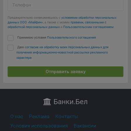
Телефон
Предварительно ознакомившись с
условиями обработки персональных
данных ООО «Майфин»
, а также с моими
правами, связанными с
обработкой персональных данных
и
Пользовательским соглашением
:
Принимаю условия
Пользовательского соглашения
Даю
согласие на обработку моих персональных данных для
получения информационно-новостной рассылки рекламного
характера
Отправить заявку
Банки
.Бел
О нас
Реклама
Контакты
Условия использования
Вакансии