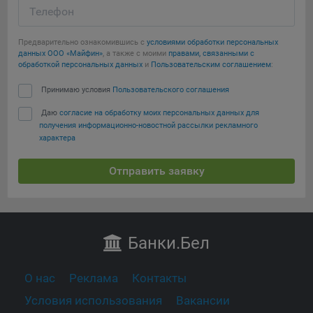
Телефон
Предварительно ознакомившись с
условиями обработки персональных
данных ООО «Майфин»
, а также с моими
правами, связанными с
обработкой персональных данных
и
Пользовательским соглашением
:
Принимаю условия
Пользовательского соглашения
Даю
согласие на обработку моих персональных данных для
получения информационно-новостной рассылки рекламного
характера
Отправить заявку
Банки
.Бел
О нас
Реклама
Контакты
Условия использования
Вакансии