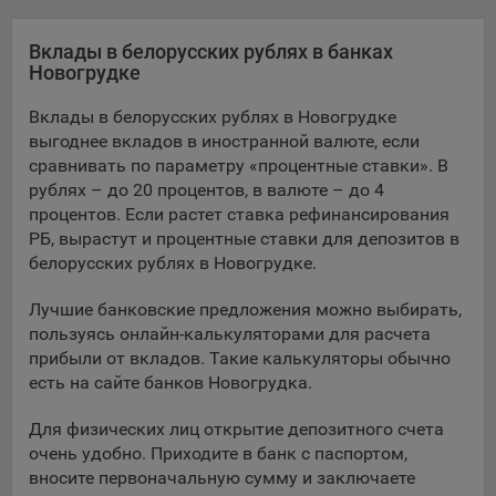
Яндекса рекламная сеть (Yandex Mobile Ads, ADFOX) -
сервис показа контекстной рекламы. Адрес: Yandex
Вклады в белорусских рублях в банках
Europe AG, Werftestrasse 4, CH-6005 Luzern, Switzerland.
Новогрудке
Google Ads - сервис показа контекстной рекламы,
Вклады в белорусских рублях в Новогрудке
предоставляемый компанией Google Ireland Ltd, Gordon
выгоднее вкладов в иностранной валюте, если
House Barrow Street Dublin 4, D04E5W5 Ireland.
сравнивать по параметру «процентные ставки». В
рублях – до 20 процентов, в валюте – до 4
процентов. Если растет ставка рефинансирования
Сохранить мои изменения
РБ, вырастут и процентные ставки для депозитов в
белорусских рублях в Новогрудке.
Сохранить по умолчанию
Лучшие банковские предложения можно выбирать,
пользуясь онлайн-калькуляторами для расчета
прибыли от вкладов. Такие калькуляторы обычно
есть на сайте банков Новогрудка.
Для физических лиц открытие депозитного счета
очень удобно. Приходите в банк с паспортом,
вносите первоначальную сумму и заключаете