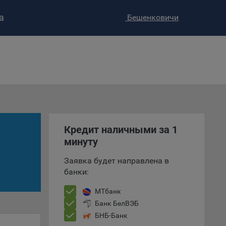
а
Бешенковичи
ство»
)
ке и
анных.
Кредит наличными за 1
минуту
е
и
Заявка будет направлена в
ее –
банки:
МТбанк
Банк БелВЭБ
т
БНБ-Банк
вать