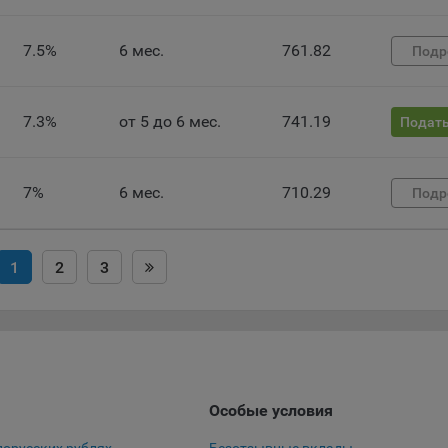
 файлы cookie используются для обеспечения работы некоторых
ительных функций сайтов, например, для хранения предпочтений
7.5%
6 мес.
761.82
Подр
вателя, в том числе имени пользователя или выбора языка, и для
вращения повторных прохождений опросов пользователями. Под
и улучшают условия работы пользователей с сайтом.
7.3%
от 5 до 6 мес.
741.19
Подать
айлы cookie предпочтений, например, для настройки контента. Данн
cookie собирают информацию о выборе пользователя на сайте и ег
чтениях и позволяют Обществу «запомнить» информацию о выбр
7%
6 мес.
710.29
Подр
вателем городе и других местных настройках для того, чтобы
тствующим образом настраивать сайт.
налитические файлы cookie, например Яндекс.Метрика, Google Analyt
1
2
3
 файлы cookie собирают информацию о том, как пользователь
зовал сайты, и позволяют Обществу вносить в них улучшения.
ические файлы cookie показывают, какие страницы сайта Общест
ются чаще всего, помогают выявлять трудности, возникающие пр
зовании сайта, а также позволяют оценить эффективность реклам
аря этому у Общества есть возможность составить представление
Особые условия
циях использования сайта в целом. Общество использует информ
ализа трафика на сайтах.