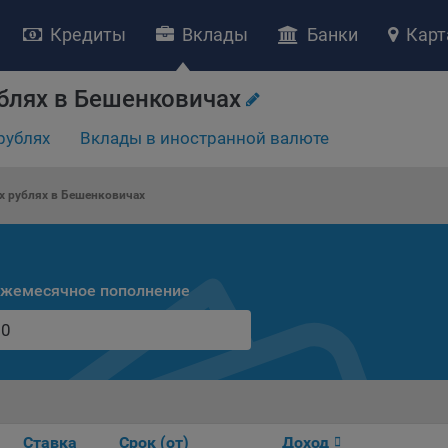
Кредиты
Вклады
Банки
Карт
блях в Бешенковичах
рублях
Вклады в иностранной валюте
НИЕ «О политике обработки файлов cookie»
ство с ограниченной ответственностью «Майфин» (далее –
«Обще
х рублях в Бешенковичах
яет особое внимание защите персональных данных при их обработ
тственно подходит к соблюдению прав субъектов персональных д
рждение положения о политике обработки файлов cookie (далее –
литика»
) является одной из принимаемых Обществом мер по защит
жемесячное пополнение
ональных данных, предусмотренных статьей 17 Закона Республик
русь от 7 мая 2021 г. № 99-З «О защите персональных данных» (дал
кон»
).
тика разъясняет субъектам персональных данных, которые
ществляют использование веб-сайта Общества с доменным именем
kibel.by», для каких целей и каким образом Общество обрабатывае
ы cookie, а также каким образом пользователи могут контролиро
Ставка
Срок (от)
Доход