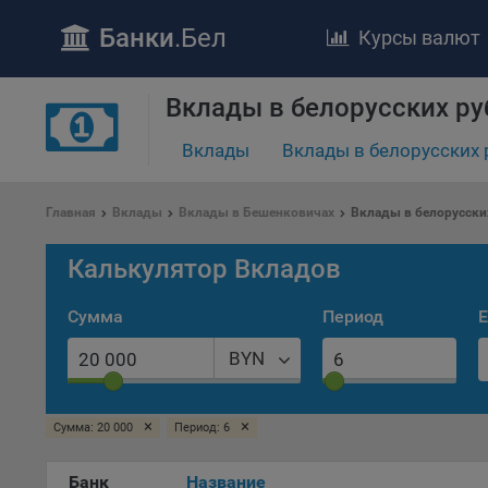
Банки
.Бел
Курсы валют
Вклады в белорусских ру
Вклады
Вклады в белорусских 
ПОЛОЖЕ
Обще
Главная
Вклады
Вклады в Бешенковичах
Вклады в белорусски
удел
отве
Калькулятор Вкладов
Утве
«По
Сумма
Период
Е
перс
Бела
BYN
«За
Поли
×
×
осу
Сумма: 20 000
Период: 6
«ban
файл
Банк
Название