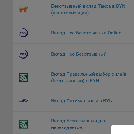
файл
Безотзывный вклад Такса в BYN
На с
(капитализация)
Обще
поль
Вклад Нео Безотзывный Online
поль
рекл
Иног
Вклад Нео Безотзывный
эффе
зап
Обще
Вклад Правильный выбор онлайн
оцен
(безотзывный) в BYN
Срок
Поль
файл
Вклад Оптимальный в BYN
испо
потр
верс
Вклад Безотзывный для
стра
нерезидентов
Поми