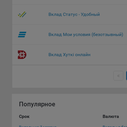
Данные
дополн
Вклад Статус - Удобный
пользо
предот
функци
Вклад Мои условия (безотзывный)
9.3. Ф
файлы 
предпо
Вклад Хуткі онлайн
пользо
соотве
9.4. А
Данные
исполь
Аналит
посеща
Популярное
исполь
Благод
Срок
Валюта
тенден
для ан