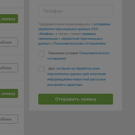
Телефон
е
 заявку
вий,
Предварительно ознакомившись с
условиями
обработки персональных данных ООО
 или
«Майфин»
, а также с моими
правами,
йта,
связанными с обработкой персональных
обнее
данных
и
Пользовательским соглашением
:
Принимаю условия
Пользовательского
соглашения
обнее
Даю
согласие на обработку моих
персональных данных для получения
ваемые
информационно-новостной рассылки
ie
рекламного характера
 заявку
Отправить заявку
обнее
, если
ение