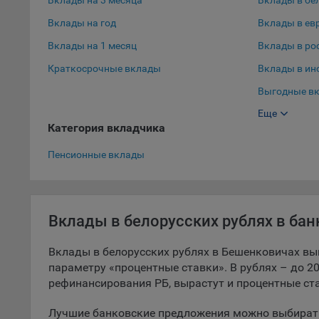
Вклады на 3 месяца
Вклады в бе
9.5. Ф
Вклады на год
Вклады в ев
реклам
Вклады на 1 месяц
Вклады в ро
Технич
Краткосрочные вклады
Вклады в ин
Необхо
Выгодные вк
Analyt
Еще
Выгодные вк
Общест
Категория вкладчика
пользо
Вклады в до
Пенсионные вклады
Осталь
Отключ
предпо
популя
Вклады в белорусских рублях в ба
исходя
Вклады в белорусских рублях в Бешенковичах выг
При эт
параметру «процентные ставки». В рублях – до 20
«Инког
рефинансирования РБ, вырастут и процентные ста
автома
персон
Лучшие банковские предложения можно выбирать
соотве