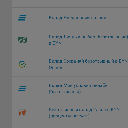
проц
Файл
Вклад Ежедневник онлайн
комп
указ
сове
выби
Вклад Личный выбор (безотзывный
напр
в BYN
Целя
Обще
Вклад Сохраняй безотзывный в BYN
пер
Online
На с
сайт
Вклад Мои условия онлайн
(зад
(безотзывный)
Общ
(вкл
стат
Безотзывный вклад Такса в BYN
поль
(проценты на счет)
Обще
это 