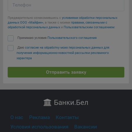
Телефон
Предварительно ознакомившись с
условиями обработки персональных
данных ООО «Майфин»
, а также с моими
правами, связанными с
обработкой персональных данных
и
Пользовательским соглашением
:
Принимаю условия
Пользовательского соглашения
Даю
согласие на обработку моих персональных данных для
получения информационно-новостной рассылки рекламного
характера
Отправить заявку
Банки
.Бел
О нас
Реклама
Контакты
Условия использования
Вакансии