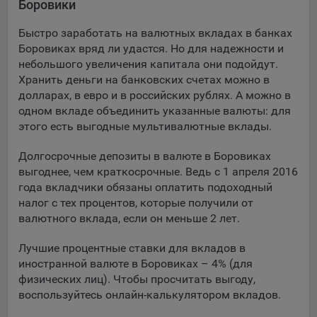
Боровики
Подобные функции улучшают условия работы
пользователей с сайтом.
Быстро заработать на валютных вкладах в банках
Боровиках вряд ли удастся. Но для надежности и
9.3. Файлы cookie предпочтений, например, для настройки
небольшого увеличения капитала они подойдут.
контента. Данные файлы cookie собирают информацию о
Хранить деньги на банковских счетах можно в
выборе пользователя на сайте и его предпочтениях и
долларах, в евро и в российских рублях. А можно в
позволяют Обществу «запомнить» информацию о
одном вкладе объединить указанные валюты: для
выбранном пользователем городе и других местных
настройках для того, чтобы соответствующим образом
этого есть выгодные мультивалютные вклады.
настраивать сайт.
Долгосрочные депозиты в валюте в Боровиках
9.4. Аналитические файлы cookie, например
выгоднее, чем краткосрочные. Ведь с 1 апреля 2016
Яндекс.Метрика, Google Analytics. Данные файлы cookie
года вкладчики обязаны оплатить подоходный
собирают информацию о том, как пользователь
налог с тех процентов, которые получили от
использовал сайты, и позволяют Обществу вносить в них
валютного вклада, если он меньше 2 лет.
улучшения.
Лучшие процентные ставки для вкладов в
Аналитические файлы cookie показывают, какие страницы
иностранной валюте в Боровиках – 4% (для
сайта Общества посещаются чаще всего, помогают
физических лиц). Чтобы просчитать выгоду,
выявлять трудности, возникающие при использовании
воспользуйтесь онлайн-калькулятором вкладов.
сайта, а также позволяют оценить эффективность
рекламы. Благодаря этому у Общества есть возможность