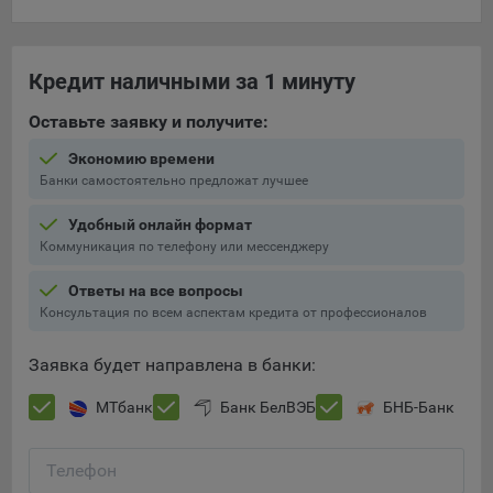
составить представление о тенденциях использования
сайта в целом. Общество использует информацию для
анализа трафика на сайтах.
Кредит наличными за 1 минуту
9.5. Файлы cookie, применяемые для определения целевой
Оставьте заявку и получите:
аудитории и в рекламных целях, например Яндекс.Метрика,
Google Analytics.
Экономию времени
Банки самостоятельно предложат лучшее
Технические/Функциональные, хранятся не более года;
Необходимые для функционирования веб-аналитических
Удобный онлайн формат
платформ «Google Analytics», «Яндекс.Метрика»
Коммуникация по телефону или мессенджеру
(статистические), установлены на сервере Общества и не
Ответы на все вопросы
передаются третьим лицам, часть из которых хранятся во
Консультация по всем аспектам кредита от профессионалов
время пользования сайтом;
Остальные - не более года.
Заявка будет направлена в банки:
Отключение аналитических файлов cookie не позволяет
МТбанк
Банк БелВЭБ
БНБ-Банк
определять предпочтения пользователей сайта, в том числе
наиболее и наименее популярные страницы и принимать
меры по совершенствованию работы сайта исходя из
Телефон
предпочтений пользователей.