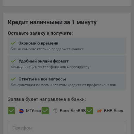
составить представление о тенденциях использования
сайта в целом. Общество использует информацию для
анализа трафика на сайтах.
Кредит наличными за 1 минуту
9.5. Файлы cookie, применяемые для определения целевой
Оставьте заявку и получите:
аудитории и в рекламных целях, например Яндекс.Метрика,
Google Analytics.
Экономию времени
Банки самостоятельно предложат лучшее
Технические/Функциональные, хранятся не более года;
Необходимые для функционирования веб-аналитических
Удобный онлайн формат
платформ «Google Analytics», «Яндекс.Метрика»
Коммуникация по телефону или мессенджеру
(статистические), установлены на сервере Общества и не
Ответы на все вопросы
передаются третьим лицам, часть из которых хранятся во
Консультация по всем аспектам кредита от профессионалов
время пользования сайтом;
Остальные - не более года.
Заявка будет направлена в банки:
Отключение аналитических файлов cookie не позволяет
МТбанк
Банк БелВЭБ
БНБ-Банк
определять предпочтения пользователей сайта, в том числе
наиболее и наименее популярные страницы и принимать
меры по совершенствованию работы сайта исходя из
Телефон
предпочтений пользователей.