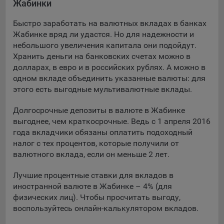
Жабинки
Подобные функции улучшают условия работы
пользователей с сайтом.
Быстро заработать на валютных вкладах в банках
Жабинке вряд ли удастся. Но для надежности и
9.3. Файлы cookie предпочтений, например, для настройки
небольшого увеличения капитала они подойдут.
контента. Данные файлы cookie собирают информацию о
Хранить деньги на банковских счетах можно в
выборе пользователя на сайте и его предпочтениях и
долларах, в евро и в российских рублях. А можно в
позволяют Обществу «запомнить» информацию о
одном вкладе объединить указанные валюты: для
выбранном пользователем городе и других местных
настройках для того, чтобы соответствующим образом
этого есть выгодные мультивалютные вклады.
настраивать сайт.
Долгосрочные депозиты в валюте в Жабинке
9.4. Аналитические файлы cookie, например
выгоднее, чем краткосрочные. Ведь с 1 апреля 2016
Яндекс.Метрика, Google Analytics. Данные файлы cookie
года вкладчики обязаны оплатить подоходный
собирают информацию о том, как пользователь
налог с тех процентов, которые получили от
использовал сайты, и позволяют Обществу вносить в них
валютного вклада, если он меньше 2 лет.
улучшения.
Лучшие процентные ставки для вкладов в
Аналитические файлы cookie показывают, какие страницы
иностранной валюте в Жабинке – 4% (для
сайта Общества посещаются чаще всего, помогают
физических лиц). Чтобы просчитать выгоду,
выявлять трудности, возникающие при использовании
воспользуйтесь онлайн-калькулятором вкладов.
сайта, а также позволяют оценить эффективность
рекламы. Благодаря этому у Общества есть возможность