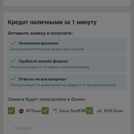
составить представление о тенденциях использования
сайта в целом. Общество использует информацию для
анализа трафика на сайтах.
Кредит наличными за 1 минуту
9.5. Файлы cookie, применяемые для определения целевой
Оставьте заявку и получите:
аудитории и в рекламных целях, например Яндекс.Метрика,
Google Analytics.
Экономию времени
Банки самостоятельно предложат лучшее
Технические/Функциональные, хранятся не более года;
Необходимые для функционирования веб-аналитических
Удобный онлайн формат
платформ «Google Analytics», «Яндекс.Метрика»
Коммуникация по телефону или мессенджеру
(статистические), установлены на сервере Общества и не
Ответы на все вопросы
передаются третьим лицам, часть из которых хранятся во
Консультация по всем аспектам кредита от профессионалов
время пользования сайтом;
Остальные - не более года.
Заявка будет направлена в банки:
Отключение аналитических файлов cookie не позволяет
МТбанк
Банк БелВЭБ
БНБ-Банк
определять предпочтения пользователей сайта, в том числе
наиболее и наименее популярные страницы и принимать
меры по совершенствованию работы сайта исходя из
Телефон
предпочтений пользователей.