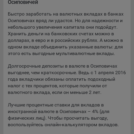
Осиповичей
Подобные функции улучшают условия работы
пользователей с сайтом.
Быстро заработать на валютных вкладах в банках
Осиповичах вряд ли удастся. Но для надежности и
9.3. Файлы cookie предпочтений, например, для настройки
небольшого увеличения капитала они подойдут.
контента. Данные файлы cookie собирают информацию о
Хранить деньги на банковских счетах можно в
выборе пользователя на сайте и его предпочтениях и
долларах, в евро и в российских рублях. А можно в
позволяют Обществу «запомнить» информацию о
одном вкладе объединить указанные валюты: для
выбранном пользователем городе и других местных
настройках для того, чтобы соответствующим образом
этого есть выгодные мультивалютные вклады.
настраивать сайт.
Долгосрочные депозиты в валюте в Осиповичах
9.4. Аналитические файлы cookie, например
выгоднее, чем краткосрочные. Ведь с 1 апреля 2016
Яндекс.Метрика, Google Analytics. Данные файлы cookie
года вкладчики обязаны оплатить подоходный
собирают информацию о том, как пользователь
налог с тех процентов, которые получили от
использовал сайты, и позволяют Обществу вносить в них
валютного вклада, если он меньше 2 лет.
улучшения.
Лучшие процентные ставки для вкладов в
Аналитические файлы cookie показывают, какие страницы
иностранной валюте в Осиповичах – 4% (для
сайта Общества посещаются чаще всего, помогают
физических лиц). Чтобы просчитать выгоду,
выявлять трудности, возникающие при использовании
воспользуйтесь онлайн-калькулятором вкладов.
сайта, а также позволяют оценить эффективность
рекламы. Благодаря этому у Общества есть возможность