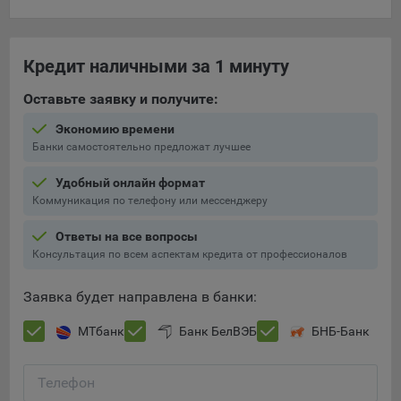
составить представление о тенденциях использования
сайта в целом. Общество использует информацию для
анализа трафика на сайтах.
Кредит наличными за 1 минуту
9.5. Файлы cookie, применяемые для определения целевой
Оставьте заявку и получите:
аудитории и в рекламных целях, например Яндекс.Метрика,
Google Analytics.
Экономию времени
Банки самостоятельно предложат лучшее
Технические/Функциональные, хранятся не более года;
Необходимые для функционирования веб-аналитических
Удобный онлайн формат
платформ «Google Analytics», «Яндекс.Метрика»
Коммуникация по телефону или мессенджеру
(статистические), установлены на сервере Общества и не
Ответы на все вопросы
передаются третьим лицам, часть из которых хранятся во
Консультация по всем аспектам кредита от профессионалов
время пользования сайтом;
Остальные - не более года.
Заявка будет направлена в банки:
Отключение аналитических файлов cookie не позволяет
МТбанк
Банк БелВЭБ
БНБ-Банк
определять предпочтения пользователей сайта, в том числе
наиболее и наименее популярные страницы и принимать
меры по совершенствованию работы сайта исходя из
Телефон
предпочтений пользователей.