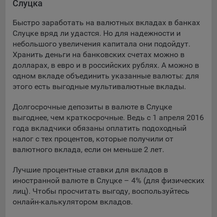
Слуцка
Подобные функции улучшают условия работы
пользователей с сайтом.
Быстро заработать на валютных вкладах в банках
Слуцке вряд ли удастся. Но для надежности и
9.3. Файлы cookie предпочтений, например, для настройки
небольшого увеличения капитала они подойдут.
контента. Данные файлы cookie собирают информацию о
Хранить деньги на банковских счетах можно в
выборе пользователя на сайте и его предпочтениях и
долларах, в евро и в российских рублях. А можно в
позволяют Обществу «запомнить» информацию о
одном вкладе объединить указанные валюты: для
выбранном пользователем городе и других местных
настройках для того, чтобы соответствующим образом
этого есть выгодные мультивалютные вклады.
настраивать сайт.
Долгосрочные депозиты в валюте в Слуцке
9.4. Аналитические файлы cookie, например
выгоднее, чем краткосрочные. Ведь с 1 апреля 2016
Яндекс.Метрика, Google Analytics. Данные файлы cookie
года вкладчики обязаны оплатить подоходный
собирают информацию о том, как пользователь
налог с тех процентов, которые получили от
использовал сайты, и позволяют Обществу вносить в них
валютного вклада, если он меньше 2 лет.
улучшения.
Лучшие процентные ставки для вкладов в
Аналитические файлы cookie показывают, какие страницы
иностранной валюте в Слуцке – 4% (для физических
сайта Общества посещаются чаще всего, помогают
лиц). Чтобы просчитать выгоду, воспользуйтесь
выявлять трудности, возникающие при использовании
онлайн-калькулятором вкладов.
сайта, а также позволяют оценить эффективность
рекламы. Благодаря этому у Общества есть возможность