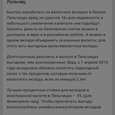
Лельчиц
Подобные функции улучшают условия работы
пользователей с сайтом.
Быстро заработать на валютных вкладах в банках
Лельчицах вряд ли удастся. Но для надежности и
9.3. Файлы cookie предпочтений, например, для настройки
небольшого увеличения капитала они подойдут.
контента. Данные файлы cookie собирают информацию о
Хранить деньги на банковских счетах можно в
выборе пользователя на сайте и его предпочтениях и
долларах, в евро и в российских рублях. А можно в
позволяют Обществу «запомнить» информацию о
одном вкладе объединить указанные валюты: для
выбранном пользователем городе и других местных
настройках для того, чтобы соответствующим образом
этого есть выгодные мультивалютные вклады.
настраивать сайт.
Долгосрочные депозиты в валюте в Лельчицах
9.4. Аналитические файлы cookie, например
выгоднее, чем краткосрочные. Ведь с 1 апреля 2016
Яндекс.Метрика, Google Analytics. Данные файлы cookie
года вкладчики обязаны оплатить подоходный
собирают информацию о том, как пользователь
налог с тех процентов, которые получили от
использовал сайты, и позволяют Обществу вносить в них
валютного вклада, если он меньше 2 лет.
улучшения.
Лучшие процентные ставки для вкладов в
Аналитические файлы cookie показывают, какие страницы
иностранной валюте в Лельчицах – 4% (для
сайта Общества посещаются чаще всего, помогают
физических лиц). Чтобы просчитать выгоду,
выявлять трудности, возникающие при использовании
воспользуйтесь онлайн-калькулятором вкладов.
сайта, а также позволяют оценить эффективность
рекламы. Благодаря этому у Общества есть возможность