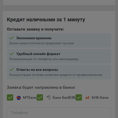
составить представление о тенденциях использования
сайта в целом. Общество использует информацию для
анализа трафика на сайтах.
Кредит наличными за 1 минуту
9.5. Файлы cookie, применяемые для определения целевой
Оставьте заявку и получите:
аудитории и в рекламных целях, например Яндекс.Метрика,
Google Analytics.
Экономию времени
Банки самостоятельно предложат лучшее
Технические/Функциональные, хранятся не более года;
Необходимые для функционирования веб-аналитических
Удобный онлайн формат
платформ «Google Analytics», «Яндекс.Метрика»
Коммуникация по телефону или мессенджеру
(статистические), установлены на сервере Общества и не
Ответы на все вопросы
передаются третьим лицам, часть из которых хранятся во
Консультация по всем аспектам кредита от профессионалов
время пользования сайтом;
Остальные - не более года.
Заявка будет направлена в банки:
Отключение аналитических файлов cookie не позволяет
МТбанк
Банк БелВЭБ
БНБ-Банк
определять предпочтения пользователей сайта, в том числе
наиболее и наименее популярные страницы и принимать
меры по совершенствованию работы сайта исходя из
Телефон
предпочтений пользователей.