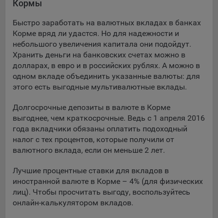
Кормы
Подобные функции улучшают условия работы
пользователей с сайтом.
Быстро заработать на валютных вкладах в банках
Корме вряд ли удастся. Но для надежности и
9.3. Файлы cookie предпочтений, например, для настройки
небольшого увеличения капитала они подойдут.
контента. Данные файлы cookie собирают информацию о
Хранить деньги на банковских счетах можно в
выборе пользователя на сайте и его предпочтениях и
долларах, в евро и в российских рублях. А можно в
позволяют Обществу «запомнить» информацию о
одном вкладе объединить указанные валюты: для
выбранном пользователем городе и других местных
настройках для того, чтобы соответствующим образом
этого есть выгодные мультивалютные вклады.
настраивать сайт.
Долгосрочные депозиты в валюте в Корме
9.4. Аналитические файлы cookie, например
выгоднее, чем краткосрочные. Ведь с 1 апреля 2016
Яндекс.Метрика, Google Analytics. Данные файлы cookie
года вкладчики обязаны оплатить подоходный
собирают информацию о том, как пользователь
налог с тех процентов, которые получили от
использовал сайты, и позволяют Обществу вносить в них
валютного вклада, если он меньше 2 лет.
улучшения.
Лучшие процентные ставки для вкладов в
Аналитические файлы cookie показывают, какие страницы
иностранной валюте в Корме – 4% (для физических
сайта Общества посещаются чаще всего, помогают
лиц). Чтобы просчитать выгоду, воспользуйтесь
выявлять трудности, возникающие при использовании
онлайн-калькулятором вкладов.
сайта, а также позволяют оценить эффективность
рекламы. Благодаря этому у Общества есть возможность