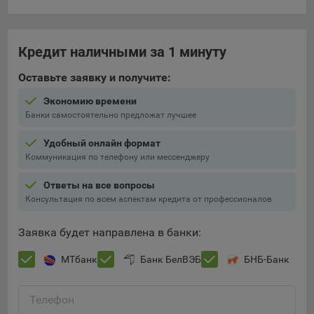
составить представление о тенденциях использования
сайта в целом. Общество использует информацию для
анализа трафика на сайтах.
Кредит наличными за 1 минуту
9.5. Файлы cookie, применяемые для определения целевой
Оставьте заявку и получите:
аудитории и в рекламных целях, например Яндекс.Метрика,
Google Analytics.
Экономию времени
Банки самостоятельно предложат лучшее
Технические/Функциональные, хранятся не более года;
Необходимые для функционирования веб-аналитических
Удобный онлайн формат
платформ «Google Analytics», «Яндекс.Метрика»
Коммуникация по телефону или мессенджеру
(статистические), установлены на сервере Общества и не
Ответы на все вопросы
передаются третьим лицам, часть из которых хранятся во
Консультация по всем аспектам кредита от профессионалов
время пользования сайтом;
Остальные - не более года.
Заявка будет направлена в банки:
Отключение аналитических файлов cookie не позволяет
МТбанк
Банк БелВЭБ
БНБ-Банк
определять предпочтения пользователей сайта, в том числе
наиболее и наименее популярные страницы и принимать
меры по совершенствованию работы сайта исходя из
Телефон
предпочтений пользователей.