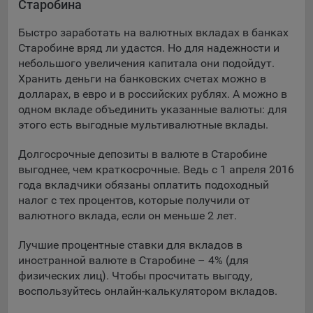
Старобина
Подобные функции улучшают условия работы
пользователей с сайтом.
Быстро заработать на валютных вкладах в банках
Старобине вряд ли удастся. Но для надежности и
9.3. Файлы cookie предпочтений, например, для настройки
небольшого увеличения капитала они подойдут.
контента. Данные файлы cookie собирают информацию о
Хранить деньги на банковских счетах можно в
выборе пользователя на сайте и его предпочтениях и
долларах, в евро и в российских рублях. А можно в
позволяют Обществу «запомнить» информацию о
одном вкладе объединить указанные валюты: для
выбранном пользователем городе и других местных
настройках для того, чтобы соответствующим образом
этого есть выгодные мультивалютные вклады.
настраивать сайт.
Долгосрочные депозиты в валюте в Старобине
9.4. Аналитические файлы cookie, например
выгоднее, чем краткосрочные. Ведь с 1 апреля 2016
Яндекс.Метрика, Google Analytics. Данные файлы cookie
года вкладчики обязаны оплатить подоходный
собирают информацию о том, как пользователь
налог с тех процентов, которые получили от
использовал сайты, и позволяют Обществу вносить в них
валютного вклада, если он меньше 2 лет.
улучшения.
Лучшие процентные ставки для вкладов в
Аналитические файлы cookie показывают, какие страницы
иностранной валюте в Старобине – 4% (для
сайта Общества посещаются чаще всего, помогают
физических лиц). Чтобы просчитать выгоду,
выявлять трудности, возникающие при использовании
воспользуйтесь онлайн-калькулятором вкладов.
сайта, а также позволяют оценить эффективность
рекламы. Благодаря этому у Общества есть возможность