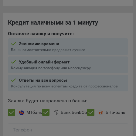
составить представление о тенденциях использования
сайта в целом. Общество использует информацию для
анализа трафика на сайтах.
Кредит наличными за 1 минуту
9.5. Файлы cookie, применяемые для определения целевой
Оставьте заявку и получите:
аудитории и в рекламных целях, например Яндекс.Метрика,
Google Analytics.
Экономию времени
Банки самостоятельно предложат лучшее
Технические/Функциональные, хранятся не более года;
Необходимые для функционирования веб-аналитических
Удобный онлайн формат
платформ «Google Analytics», «Яндекс.Метрика»
Коммуникация по телефону или мессенджеру
(статистические), установлены на сервере Общества и не
Ответы на все вопросы
передаются третьим лицам, часть из которых хранятся во
Консультация по всем аспектам кредита от профессионалов
время пользования сайтом;
Остальные - не более года.
Заявка будет направлена в банки:
Отключение аналитических файлов cookie не позволяет
МТбанк
Банк БелВЭБ
БНБ-Банк
определять предпочтения пользователей сайта, в том числе
наиболее и наименее популярные страницы и принимать
меры по совершенствованию работы сайта исходя из
Телефон
предпочтений пользователей.