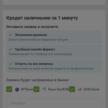
составить представление о тенденциях использования
сайта в целом. Общество использует информацию для
анализа трафика на сайтах.
Кредит наличными за 1 минуту
9.5. Файлы cookie, применяемые для определения целевой
Оставьте заявку и получите:
аудитории и в рекламных целях, например Яндекс.Метрика,
Google Analytics.
Экономию времени
Банки самостоятельно предложат лучшее
Технические/Функциональные, хранятся не более года;
Необходимые для функционирования веб-аналитических
Удобный онлайн формат
платформ «Google Analytics», «Яндекс.Метрика»
Коммуникация по телефону или мессенджеру
(статистические), установлены на сервере Общества и не
Ответы на все вопросы
передаются третьим лицам, часть из которых хранятся во
Консультация по всем аспектам кредита от профессионалов
время пользования сайтом;
Остальные - не более года.
Заявка будет направлена в банки:
Отключение аналитических файлов cookie не позволяет
МТбанк
Банк БелВЭБ
БНБ-Банк
определять предпочтения пользователей сайта, в том числе
наиболее и наименее популярные страницы и принимать
меры по совершенствованию работы сайта исходя из
Телефон
предпочтений пользователей.