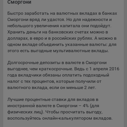
Сморгони
Подобные функции улучшают условия работы
пользователей с сайтом.
Быстро заработать на валютных вкладах в банках
Сморгони вряд ли удастся. Но для надежности и
9.3. Файлы cookie предпочтений, например, для настройки
небольшого увеличения капитала они подойдут.
контента. Данные файлы cookie собирают информацию о
Хранить деньги на банковских счетах можно в
выборе пользователя на сайте и его предпочтениях и
долларах, в евро и в российских рублях. А можно в
позволяют Обществу «запомнить» информацию о
одном вкладе объединить указанные валюты: для
выбранном пользователем городе и других местных
настройках для того, чтобы соответствующим образом
этого есть выгодные мультивалютные вклады.
настраивать сайт.
Долгосрочные депозиты в валюте в Сморгони
9.4. Аналитические файлы cookie, например
выгоднее, чем краткосрочные. Ведь с 1 апреля 2016
Яндекс.Метрика, Google Analytics. Данные файлы cookie
года вкладчики обязаны оплатить подоходный
собирают информацию о том, как пользователь
налог с тех процентов, которые получили от
использовал сайты, и позволяют Обществу вносить в них
валютного вклада, если он меньше 2 лет.
улучшения.
Лучшие процентные ставки для вкладов в
Аналитические файлы cookie показывают, какие страницы
иностранной валюте в Сморгони – 4% (для
сайта Общества посещаются чаще всего, помогают
физических лиц). Чтобы просчитать выгоду,
выявлять трудности, возникающие при использовании
воспользуйтесь онлайн-калькулятором вкладов.
сайта, а также позволяют оценить эффективность
рекламы. Благодаря этому у Общества есть возможность