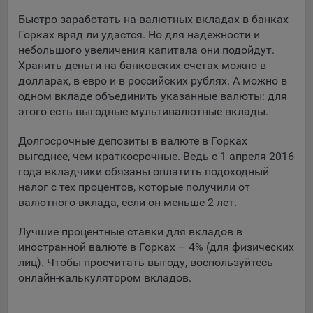
Подобные функции улучшают условия работы
Быстро заработать на валютных вкладах в банках
пользователей с сайтом.
Горках вряд ли удастся. Но для надежности и
небольшого увеличения капитала они подойдут.
9.3. Файлы cookie предпочтений, например, для настройки
Хранить деньги на банковских счетах можно в
контента. Данные файлы cookie собирают информацию о
выборе пользователя на сайте и его предпочтениях и
долларах, в евро и в российских рублях. А можно в
позволяют Обществу «запомнить» информацию о
одном вкладе объединить указанные валюты: для
выбранном пользователем городе и других местных
этого есть выгодные мультивалютные вклады.
настройках для того, чтобы соответствующим образом
настраивать сайт.
Долгосрочные депозиты в валюте в Горках
выгоднее, чем краткосрочные. Ведь с 1 апреля 2016
9.4. Аналитические файлы cookie, например
года вкладчики обязаны оплатить подоходный
Яндекс.Метрика, Google Analytics. Данные файлы cookie
налог с тех процентов, которые получили от
собирают информацию о том, как пользователь
валютного вклада, если он меньше 2 лет.
использовал сайты, и позволяют Обществу вносить в них
улучшения.
Лучшие процентные ставки для вкладов в
иностранной валюте в Горках – 4% (для физических
Аналитические файлы cookie показывают, какие страницы
лиц). Чтобы просчитать выгоду, воспользуйтесь
сайта Общества посещаются чаще всего, помогают
выявлять трудности, возникающие при использовании
онлайн-калькулятором вкладов.
сайта, а также позволяют оценить эффективность
рекламы. Благодаря этому у Общества есть возможность