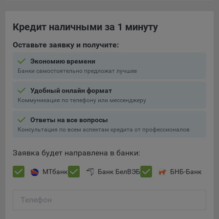
составить представление о тенденциях использования
сайта в целом. Общество использует информацию для
Кредит наличными за 1 минуту
анализа трафика на сайтах.
9.5. Файлы cookie, применяемые для определения целевой
Оставьте заявку и получите:
аудитории и в рекламных целях, например Яндекс.Метрика,
Экономию времени
Google Analytics.
Банки самостоятельно предложат лучшее
Технические/Функциональные, хранятся не более года;
Удобный онлайн формат
Необходимые для функционирования веб-аналитических
Коммуникация по телефону или мессенджеру
платформ «Google Analytics», «Яндекс.Метрика»
(статистические), установлены на сервере Общества и не
Ответы на все вопросы
передаются третьим лицам, часть из которых хранятся во
Консультация по всем аспектам кредита от профессионалов
время пользования сайтом;
Заявка будет направлена в банки:
Остальные - не более года.
МТбанк
Банк БелВЭБ
БНБ-Банк
Отключение аналитических файлов cookie не позволяет
определять предпочтения пользователей сайта, в том числе
наиболее и наименее популярные страницы и принимать
Телефон
меры по совершенствованию работы сайта исходя из
предпочтений пользователей.