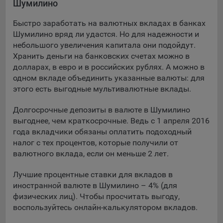
Шумилино
Подобные функции улучшают условия работы
пользователей с сайтом.
Быстро заработать на валютных вкладах в банках
Шумилино вряд ли удастся. Но для надежности и
9.3. Файлы cookie предпочтений, например, для настройки
небольшого увеличения капитала они подойдут.
контента. Данные файлы cookie собирают информацию о
Хранить деньги на банковских счетах можно в
выборе пользователя на сайте и его предпочтениях и
долларах, в евро и в российских рублях. А можно в
позволяют Обществу «запомнить» информацию о
одном вкладе объединить указанные валюты: для
выбранном пользователем городе и других местных
настройках для того, чтобы соответствующим образом
этого есть выгодные мультивалютные вклады.
настраивать сайт.
Долгосрочные депозиты в валюте в Шумилино
9.4. Аналитические файлы cookie, например
выгоднее, чем краткосрочные. Ведь с 1 апреля 2016
Яндекс.Метрика, Google Analytics. Данные файлы cookie
года вкладчики обязаны оплатить подоходный
собирают информацию о том, как пользователь
налог с тех процентов, которые получили от
использовал сайты, и позволяют Обществу вносить в них
валютного вклада, если он меньше 2 лет.
улучшения.
Лучшие процентные ставки для вкладов в
Аналитические файлы cookie показывают, какие страницы
иностранной валюте в Шумилино – 4% (для
сайта Общества посещаются чаще всего, помогают
физических лиц). Чтобы просчитать выгоду,
выявлять трудности, возникающие при использовании
воспользуйтесь онлайн-калькулятором вкладов.
сайта, а также позволяют оценить эффективность
рекламы. Благодаря этому у Общества есть возможность