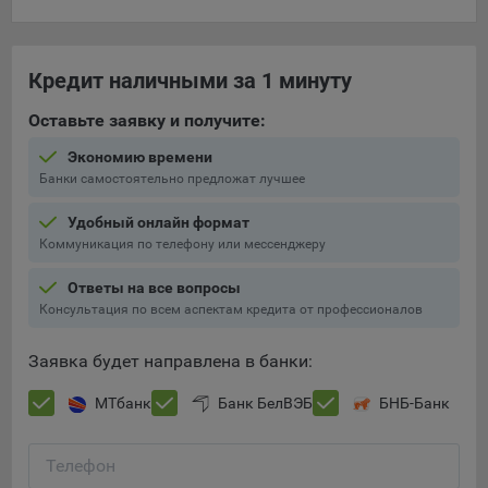
составить представление о тенденциях использования
сайта в целом. Общество использует информацию для
анализа трафика на сайтах.
Кредит наличными за 1 минуту
9.5. Файлы cookie, применяемые для определения целевой
Оставьте заявку и получите:
аудитории и в рекламных целях, например Яндекс.Метрика,
Google Analytics.
Экономию времени
Банки самостоятельно предложат лучшее
Технические/Функциональные, хранятся не более года;
Необходимые для функционирования веб-аналитических
Удобный онлайн формат
платформ «Google Analytics», «Яндекс.Метрика»
Коммуникация по телефону или мессенджеру
(статистические), установлены на сервере Общества и не
Ответы на все вопросы
передаются третьим лицам, часть из которых хранятся во
Консультация по всем аспектам кредита от профессионалов
время пользования сайтом;
Остальные - не более года.
Заявка будет направлена в банки:
Отключение аналитических файлов cookie не позволяет
МТбанк
Банк БелВЭБ
БНБ-Банк
определять предпочтения пользователей сайта, в том числе
наиболее и наименее популярные страницы и принимать
меры по совершенствованию работы сайта исходя из
Телефон
предпочтений пользователей.