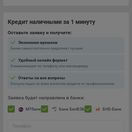
составить представление о тенденциях использования
сайта в целом. Общество использует информацию для
анализа трафика на сайтах.
Кредит наличными за 1 минуту
9.5. Файлы cookie, применяемые для определения целевой
Оставьте заявку и получите:
аудитории и в рекламных целях, например Яндекс.Метрика,
Google Analytics.
Экономию времени
Банки самостоятельно предложат лучшее
Технические/Функциональные, хранятся не более года;
Необходимые для функционирования веб-аналитических
Удобный онлайн формат
платформ «Google Analytics», «Яндекс.Метрика»
Коммуникация по телефону или мессенджеру
(статистические), установлены на сервере Общества и не
Ответы на все вопросы
передаются третьим лицам, часть из которых хранятся во
Консультация по всем аспектам кредита от профессионалов
время пользования сайтом;
Остальные - не более года.
Заявка будет направлена в банки:
Отключение аналитических файлов cookie не позволяет
МТбанк
Банк БелВЭБ
БНБ-Банк
определять предпочтения пользователей сайта, в том числе
наиболее и наименее популярные страницы и принимать
меры по совершенствованию работы сайта исходя из
Телефон
предпочтений пользователей.