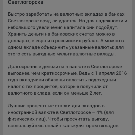
Светлогорска
Подобные функции улучшают условия работы
пользователей с сайтом.
Быстро заработать на валютных вкладах в банках
Светлогорске вряд ли удастся. Но для надежности и
9.3. Файлы cookie предпочтений, например, для настройки
небольшого увеличения капитала они подойдут.
контента. Данные файлы cookie собирают информацию о
Хранить деньги на банковских счетах можно в
выборе пользователя на сайте и его предпочтениях и
долларах, в евро и в российских рублях. А можно в
позволяют Обществу «запомнить» информацию о
одном вкладе объединить указанные валюты: для
выбранном пользователем городе и других местных
настройках для того, чтобы соответствующим образом
этого есть выгодные мультивалютные вклады.
настраивать сайт.
Долгосрочные депозиты в валюте в Светлогорске
9.4. Аналитические файлы cookie, например
выгоднее, чем краткосрочные. Ведь с 1 апреля 2016
Яндекс.Метрика, Google Analytics. Данные файлы cookie
года вкладчики обязаны оплатить подоходный
собирают информацию о том, как пользователь
налог с тех процентов, которые получили от
использовал сайты, и позволяют Обществу вносить в них
валютного вклада, если он меньше 2 лет.
улучшения.
Лучшие процентные ставки для вкладов в
Аналитические файлы cookie показывают, какие страницы
иностранной валюте в Светлогорске – 4% (для
сайта Общества посещаются чаще всего, помогают
физических лиц). Чтобы просчитать выгоду,
выявлять трудности, возникающие при использовании
воспользуйтесь онлайн-калькулятором вкладов.
сайта, а также позволяют оценить эффективность
рекламы. Благодаря этому у Общества есть возможность