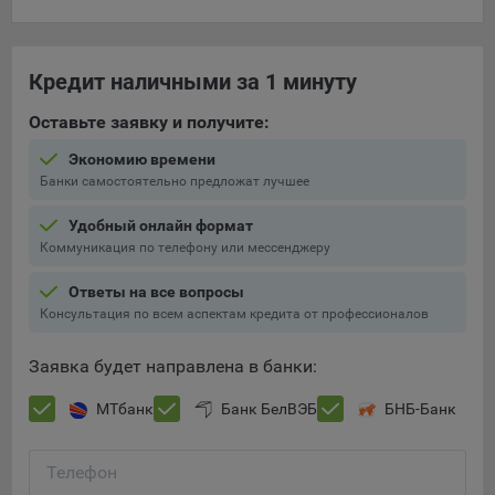
составить представление о тенденциях использования
сайта в целом. Общество использует информацию для
анализа трафика на сайтах.
Кредит наличными за 1 минуту
9.5. Файлы cookie, применяемые для определения целевой
Оставьте заявку и получите:
аудитории и в рекламных целях, например Яндекс.Метрика,
Google Analytics.
Экономию времени
Банки самостоятельно предложат лучшее
Технические/Функциональные, хранятся не более года;
Необходимые для функционирования веб-аналитических
Удобный онлайн формат
платформ «Google Analytics», «Яндекс.Метрика»
Коммуникация по телефону или мессенджеру
(статистические), установлены на сервере Общества и не
Ответы на все вопросы
передаются третьим лицам, часть из которых хранятся во
Консультация по всем аспектам кредита от профессионалов
время пользования сайтом;
Остальные - не более года.
Заявка будет направлена в банки:
Отключение аналитических файлов cookie не позволяет
МТбанк
Банк БелВЭБ
БНБ-Банк
определять предпочтения пользователей сайта, в том числе
наиболее и наименее популярные страницы и принимать
меры по совершенствованию работы сайта исходя из
Телефон
предпочтений пользователей.