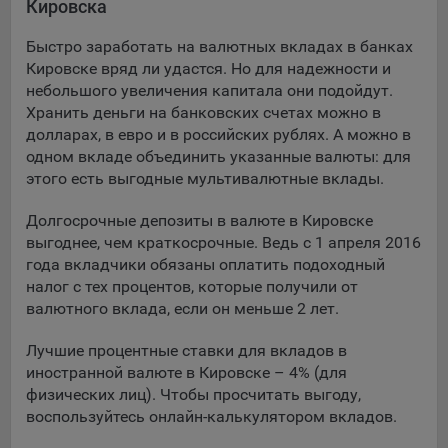
Кировска
Подобные функции улучшают условия работы
пользователей с сайтом.
Быстро заработать на валютных вкладах в банках
Кировске вряд ли удастся. Но для надежности и
9.3. Файлы cookie предпочтений, например, для настройки
небольшого увеличения капитала они подойдут.
контента. Данные файлы cookie собирают информацию о
Хранить деньги на банковских счетах можно в
выборе пользователя на сайте и его предпочтениях и
долларах, в евро и в российских рублях. А можно в
позволяют Обществу «запомнить» информацию о
одном вкладе объединить указанные валюты: для
выбранном пользователем городе и других местных
настройках для того, чтобы соответствующим образом
этого есть выгодные мультивалютные вклады.
настраивать сайт.
Долгосрочные депозиты в валюте в Кировске
9.4. Аналитические файлы cookie, например
выгоднее, чем краткосрочные. Ведь с 1 апреля 2016
Яндекс.Метрика, Google Analytics. Данные файлы cookie
года вкладчики обязаны оплатить подоходный
собирают информацию о том, как пользователь
налог с тех процентов, которые получили от
использовал сайты, и позволяют Обществу вносить в них
валютного вклада, если он меньше 2 лет.
улучшения.
Лучшие процентные ставки для вкладов в
Аналитические файлы cookie показывают, какие страницы
иностранной валюте в Кировске – 4% (для
сайта Общества посещаются чаще всего, помогают
физических лиц). Чтобы просчитать выгоду,
выявлять трудности, возникающие при использовании
воспользуйтесь онлайн-калькулятором вкладов.
сайта, а также позволяют оценить эффективность
рекламы. Благодаря этому у Общества есть возможность