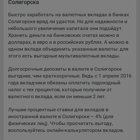
Солигорска
Подобные функции улучшают условия работы
пользователей с сайтом.
Быстро заработать на валютных вкладах в банках
Солигорске вряд ли удастся. Но для надежности и
9.3. Файлы cookie предпочтений, например, для настройки
небольшого увеличения капитала они подойдут.
контента. Данные файлы cookie собирают информацию о
Хранить деньги на банковских счетах можно в
выборе пользователя на сайте и его предпочтениях и
долларах, в евро и в российских рублях. А можно в
позволяют Обществу «запомнить» информацию о
одном вкладе объединить указанные валюты: для
выбранном пользователем городе и других местных
настройках для того, чтобы соответствующим образом
этого есть выгодные мультивалютные вклады.
настраивать сайт.
Долгосрочные депозиты в валюте в Солигорске
9.4. Аналитические файлы cookie, например
выгоднее, чем краткосрочные. Ведь с 1 апреля 2016
Яндекс.Метрика, Google Analytics. Данные файлы cookie
года вкладчики обязаны оплатить подоходный
собирают информацию о том, как пользователь
налог с тех процентов, которые получили от
использовал сайты, и позволяют Обществу вносить в них
валютного вклада, если он меньше 2 лет.
улучшения.
Лучшие процентные ставки для вкладов в
Аналитические файлы cookie показывают, какие страницы
иностранной валюте в Солигорске – 4% (для
сайта Общества посещаются чаще всего, помогают
физических лиц). Чтобы просчитать выгоду,
выявлять трудности, возникающие при использовании
воспользуйтесь онлайн-калькулятором вкладов.
сайта, а также позволяют оценить эффективность
рекламы. Благодаря этому у Общества есть возможность