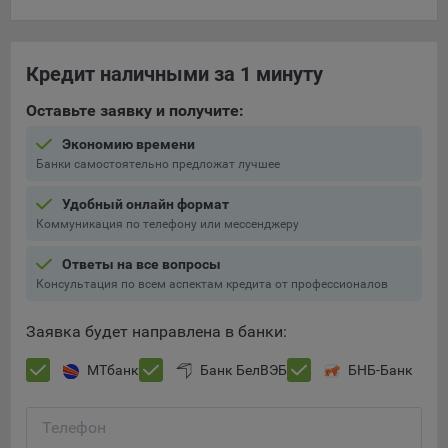
составить представление о тенденциях использования
сайта в целом. Общество использует информацию для
анализа трафика на сайтах.
Кредит наличными за 1 минуту
9.5. Файлы cookie, применяемые для определения целевой
Оставьте заявку и получите:
аудитории и в рекламных целях, например Яндекс.Метрика,
Google Analytics.
Экономию времени
Банки самостоятельно предложат лучшее
Технические/Функциональные, хранятся не более года;
Необходимые для функционирования веб-аналитических
Удобный онлайн формат
платформ «Google Analytics», «Яндекс.Метрика»
Коммуникация по телефону или мессенджеру
(статистические), установлены на сервере Общества и не
Ответы на все вопросы
передаются третьим лицам, часть из которых хранятся во
Консультация по всем аспектам кредита от профессионалов
время пользования сайтом;
Остальные - не более года.
Заявка будет направлена в банки:
Отключение аналитических файлов cookie не позволяет
МТбанк
Банк БелВЭБ
БНБ-Банк
определять предпочтения пользователей сайта, в том числе
наиболее и наименее популярные страницы и принимать
меры по совершенствованию работы сайта исходя из
Телефон
предпочтений пользователей.