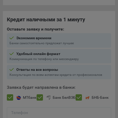
составить представление о тенденциях использования
сайта в целом. Общество использует информацию для
анализа трафика на сайтах.
Кредит наличными за 1 минуту
9.5. Файлы cookie, применяемые для определения целевой
Оставьте заявку и получите:
аудитории и в рекламных целях, например Яндекс.Метрика,
Google Analytics.
Экономию времени
Банки самостоятельно предложат лучшее
Технические/Функциональные, хранятся не более года;
Необходимые для функционирования веб-аналитических
Удобный онлайн формат
платформ «Google Analytics», «Яндекс.Метрика»
Коммуникация по телефону или мессенджеру
(статистические), установлены на сервере Общества и не
Ответы на все вопросы
передаются третьим лицам, часть из которых хранятся во
Консультация по всем аспектам кредита от профессионалов
время пользования сайтом;
Остальные - не более года.
Заявка будет направлена в банки:
Отключение аналитических файлов cookie не позволяет
МТбанк
Банк БелВЭБ
БНБ-Банк
определять предпочтения пользователей сайта, в том числе
наиболее и наименее популярные страницы и принимать
меры по совершенствованию работы сайта исходя из
Телефон
предпочтений пользователей.