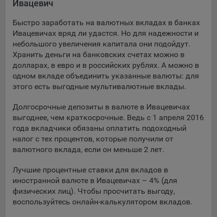
Ивацевич
Подобные функции улучшают условия работы
пользователей с сайтом.
Быстро заработать на валютных вкладах в банках
Ивацевичах вряд ли удастся. Но для надежности и
9.3. Файлы cookie предпочтений, например, для настройки
небольшого увеличения капитала они подойдут.
контента. Данные файлы cookie собирают информацию о
Хранить деньги на банковских счетах можно в
выборе пользователя на сайте и его предпочтениях и
долларах, в евро и в российских рублях. А можно в
позволяют Обществу «запомнить» информацию о
одном вкладе объединить указанные валюты: для
выбранном пользователем городе и других местных
настройках для того, чтобы соответствующим образом
этого есть выгодные мультивалютные вклады.
настраивать сайт.
Долгосрочные депозиты в валюте в Ивацевичах
9.4. Аналитические файлы cookie, например
выгоднее, чем краткосрочные. Ведь с 1 апреля 2016
Яндекс.Метрика, Google Analytics. Данные файлы cookie
года вкладчики обязаны оплатить подоходный
собирают информацию о том, как пользователь
налог с тех процентов, которые получили от
использовал сайты, и позволяют Обществу вносить в них
валютного вклада, если он меньше 2 лет.
улучшения.
Лучшие процентные ставки для вкладов в
Аналитические файлы cookie показывают, какие страницы
иностранной валюте в Ивацевичах – 4% (для
сайта Общества посещаются чаще всего, помогают
физических лиц). Чтобы просчитать выгоду,
выявлять трудности, возникающие при использовании
воспользуйтесь онлайн-калькулятором вкладов.
сайта, а также позволяют оценить эффективность
рекламы. Благодаря этому у Общества есть возможность