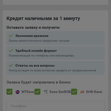
составить представление о тенденциях использования
сайта в целом. Общество использует информацию для
анализа трафика на сайтах.
Кредит наличными за 1 минуту
9.5. Файлы cookie, применяемые для определения целевой
Оставьте заявку и получите:
аудитории и в рекламных целях, например Яндекс.Метрика,
Google Analytics.
Экономию времени
Банки самостоятельно предложат лучшее
Технические/Функциональные, хранятся не более года;
Необходимые для функционирования веб-аналитических
Удобный онлайн формат
платформ «Google Analytics», «Яндекс.Метрика»
Коммуникация по телефону или мессенджеру
(статистические), установлены на сервере Общества и не
Ответы на все вопросы
передаются третьим лицам, часть из которых хранятся во
Консультация по всем аспектам кредита от профессионалов
время пользования сайтом;
Остальные - не более года.
Заявка будет направлена в банки:
Отключение аналитических файлов cookie не позволяет
МТбанк
Банк БелВЭБ
БНБ-Банк
определять предпочтения пользователей сайта, в том числе
наиболее и наименее популярные страницы и принимать
меры по совершенствованию работы сайта исходя из
Телефон
предпочтений пользователей.