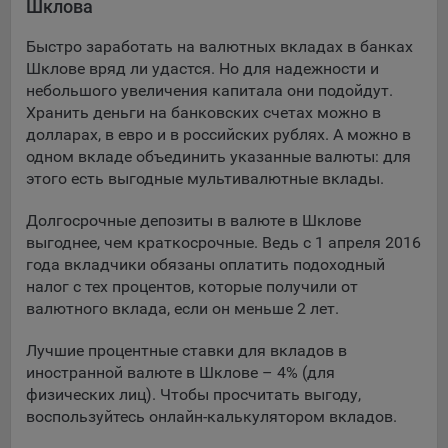
Шклова
Подобные функции улучшают условия работы
пользователей с сайтом.
Быстро заработать на валютных вкладах в банках
Шклове вряд ли удастся. Но для надежности и
9.3. Файлы cookie предпочтений, например, для настройки
небольшого увеличения капитала они подойдут.
контента. Данные файлы cookie собирают информацию о
Хранить деньги на банковских счетах можно в
выборе пользователя на сайте и его предпочтениях и
долларах, в евро и в российских рублях. А можно в
позволяют Обществу «запомнить» информацию о
одном вкладе объединить указанные валюты: для
выбранном пользователем городе и других местных
настройках для того, чтобы соответствующим образом
этого есть выгодные мультивалютные вклады.
настраивать сайт.
Долгосрочные депозиты в валюте в Шклове
9.4. Аналитические файлы cookie, например
выгоднее, чем краткосрочные. Ведь с 1 апреля 2016
Яндекс.Метрика, Google Analytics. Данные файлы cookie
года вкладчики обязаны оплатить подоходный
собирают информацию о том, как пользователь
налог с тех процентов, которые получили от
использовал сайты, и позволяют Обществу вносить в них
валютного вклада, если он меньше 2 лет.
улучшения.
Лучшие процентные ставки для вкладов в
Аналитические файлы cookie показывают, какие страницы
иностранной валюте в Шклове – 4% (для
сайта Общества посещаются чаще всего, помогают
физических лиц). Чтобы просчитать выгоду,
выявлять трудности, возникающие при использовании
воспользуйтесь онлайн-калькулятором вкладов.
сайта, а также позволяют оценить эффективность
рекламы. Благодаря этому у Общества есть возможность