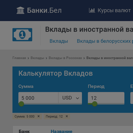
Банки
.Бел
Курсы валют
Вклады в иностранной в
ПОЛОЖЕ
Обще
Вклады
Вклады в белорусских 
удел
отве
Главная
Вклады
Вклады в Россонах
Вклады в иностранной вал
Утве
«По
Калькулятор Вкладов
перс
Бела
Сумма
Период
Е
«За
Поли
USD
осу
«ban
файл
×
×
Сумма: 5 000
Период: 12
проц
Файл
Банк
Название