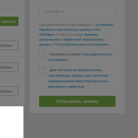
вий,
Телефон
 или
 заявку
йта,
Предварительно ознакомившись с
условиями
обработки персональных данных ООО
«Майфин»
, а также с моими
правами,
связанными с обработкой персональных
данных
и
Пользовательским соглашением
:
обнее
Принимаю условия
Пользовательского
соглашения
ваемые
обнее
ie
Даю
согласие на обработку моих
персональных данных для получения
информационно-новостной рассылки
рекламного характера
обнее
Отправить заявку
, если
обнее
ение