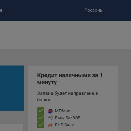
а
Россоны
ство»
)
ке и
анных.
е
и
Кредит наличными за 1
ее –
минуту
Заявка будет направлена в
банки:
т
МТбанк
вать
Банк БелВЭБ
БНБ-Банк
е