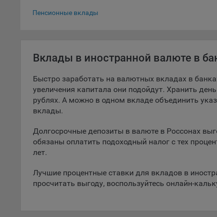
Вклады в до
5.1. О
Пенсионные вклады
5.2. П
их раб
Вклады в иностранной валюте в ба
5.3. С
дальне
Быстро заработать на валютных вкладах в банках
5.4. С
увеличения капитала они подойдут. Хранить деньг
рублях. А можно в одном вкладе объединить ука
9.1. Т
вклады.
регист
коммен
Долгосрочные депозиты в валюте в Россонах выго
коррек
обязаны оплатить подоходный налог с тех процен
пользо
лет.
может 
уведом
Лучшие процентные ставки для вкладов в иностра
раздел
просчитать выгоду, воспользуйтесь онлайн-каль
9.2. Ф
Данные
дополн