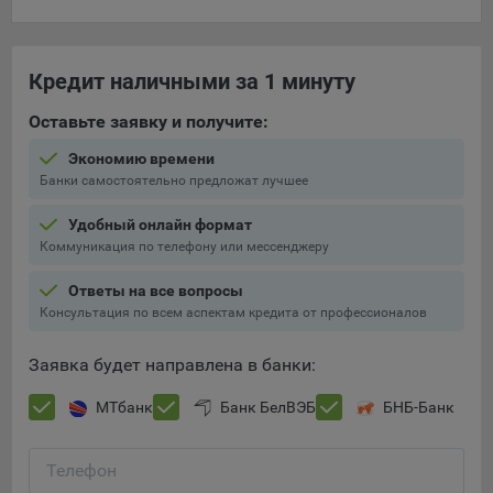
составить представление о тенденциях использования
сайта в целом. Общество использует информацию для
анализа трафика на сайтах.
Кредит наличными за 1 минуту
9.5. Файлы cookie, применяемые для определения целевой
Оставьте заявку и получите:
аудитории и в рекламных целях, например Яндекс.Метрика,
Google Analytics.
Экономию времени
Банки самостоятельно предложат лучшее
Технические/Функциональные, хранятся не более года;
Необходимые для функционирования веб-аналитических
Удобный онлайн формат
платформ «Google Analytics», «Яндекс.Метрика»
Коммуникация по телефону или мессенджеру
(статистические), установлены на сервере Общества и не
Ответы на все вопросы
передаются третьим лицам, часть из которых хранятся во
Консультация по всем аспектам кредита от профессионалов
время пользования сайтом;
Остальные - не более года.
Заявка будет направлена в банки:
Отключение аналитических файлов cookie не позволяет
МТбанк
Банк БелВЭБ
БНБ-Банк
определять предпочтения пользователей сайта, в том числе
наиболее и наименее популярные страницы и принимать
меры по совершенствованию работы сайта исходя из
Телефон
предпочтений пользователей.