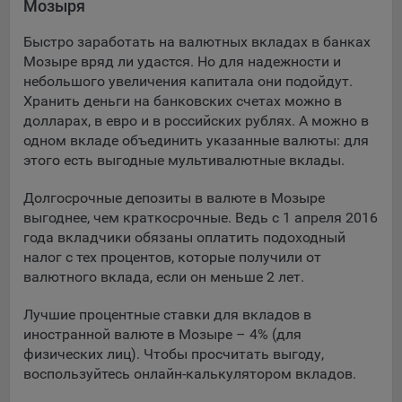
Мозыря
Подобные функции улучшают условия работы
пользователей с сайтом.
Быстро заработать на валютных вкладах в банках
Мозыре вряд ли удастся. Но для надежности и
9.3. Файлы cookie предпочтений, например, для настройки
небольшого увеличения капитала они подойдут.
контента. Данные файлы cookie собирают информацию о
Хранить деньги на банковских счетах можно в
выборе пользователя на сайте и его предпочтениях и
долларах, в евро и в российских рублях. А можно в
позволяют Обществу «запомнить» информацию о
одном вкладе объединить указанные валюты: для
выбранном пользователем городе и других местных
настройках для того, чтобы соответствующим образом
этого есть выгодные мультивалютные вклады.
настраивать сайт.
Долгосрочные депозиты в валюте в Мозыре
9.4. Аналитические файлы cookie, например
выгоднее, чем краткосрочные. Ведь с 1 апреля 2016
Яндекс.Метрика, Google Analytics. Данные файлы cookie
года вкладчики обязаны оплатить подоходный
собирают информацию о том, как пользователь
налог с тех процентов, которые получили от
использовал сайты, и позволяют Обществу вносить в них
валютного вклада, если он меньше 2 лет.
улучшения.
Лучшие процентные ставки для вкладов в
Аналитические файлы cookie показывают, какие страницы
иностранной валюте в Мозыре – 4% (для
сайта Общества посещаются чаще всего, помогают
физических лиц). Чтобы просчитать выгоду,
выявлять трудности, возникающие при использовании
воспользуйтесь онлайн-калькулятором вкладов.
сайта, а также позволяют оценить эффективность
рекламы. Благодаря этому у Общества есть возможность